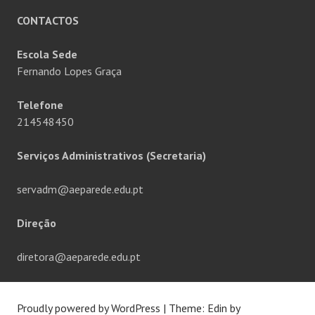
CONTACTOS
Escola Sede
Fernando Lopes Graça
Telefone
214548450
Serviços Administrativos (Secretaria)
servadm@aeparede.edu.pt
Direção
diretora@aeparede.edu.pt
Proudly powered by WordPress
|
Theme: Edin by