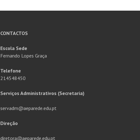
CONTACTOS
Escola Sede
Fernando Lopes Graça
Telefone
214548450
Serviços Administrativos (Secretaria)
servadm@aeparede.edu.pt
Direção
diretora@aeparede.edu.pt