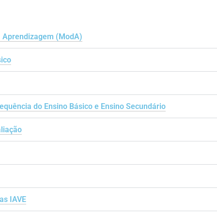
da Aprendizagem (ModA)
sico
requência do Ensino Básico e Ensino Secundário
aliação
oas IAVE