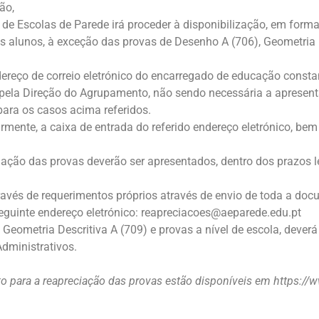
ão,
 Escolas de Parede irá proceder à disponibilização, em format
s alunos, à exceção das provas de Desenho A (706), Geometria D
dereço de correio eletrónico do encarregado de educação consta
pela Direção do Agrupamento, não sendo necessária a apresent
 para os casos acima referidos.
larmente, a caixa de entrada do referido endereço eletrónico, be
iação das provas deverão ser apresentados, dentro dos prazos 
través de requerimentos próprios através de envio de toda a d
seguinte endereço eletrónico: reapreciacoes@aeparede.edu.pt
Geometria Descritiva A (709) e provas a nível de escola, dever
dministrativos.
o para a reapreciação das provas estão disponíveis em https: