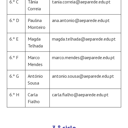
6.º C
Tânia
tania.correia@aeparede.edu.pt
Correia
6.º D
Paulina
ana.antonio@aeparede.edu.pt
Monteiro
6.º E
Magda
magda.telhada@aeparede.edu.pt
Telhada
6.º F
Marco
marco.mendes@aeparede.edu.pt
Mendes
6.º G
António
antonio.sousa@aeparede.edu.pt
Sousa
6.º H
Carla
carla.fialho@aeparede.edu.pt
Fialho
3.º ciclo