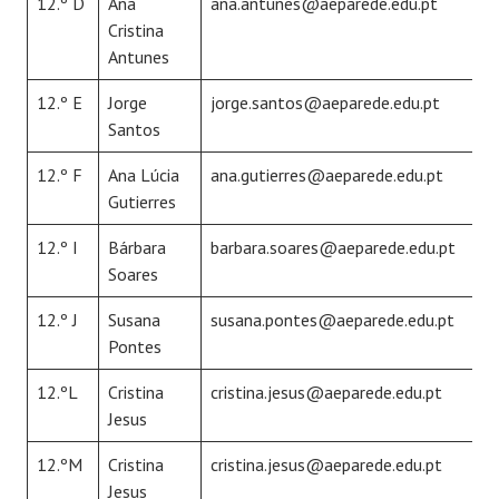
12.º D
Ana
ana.antunes@aeparede.edu.pt
Cristina
Antunes
12.º E
Jorge
jorge.santos@aeparede.edu.pt
Santos
12.º F
Ana Lúcia
ana.gutierres@aeparede.edu.pt
Gutierres
12.º I
Bárbara
barbara.soares@aeparede.edu.pt
Soares
12.º J
Susana
susana.pontes@aeparede.edu.pt
Pontes
12.ºL
Cristina
cristina.jesus@aeparede.edu.pt
Jesus
12.ºM
Cristina
cristina.jesus@aeparede.edu.pt
Jesus