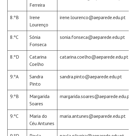
Ferreira
8.ºB
Irene
irene.lourenco@aeparede.edu.pt
Lourenço
8.ºC
Sónia
sonia.fonseca@aeparede.edu.pt
Fonseca
8.ºD
Catarina
catarina.coelho@aeparede.edu.pt
Coelho
9.ºA
Sandra
sandra.pinto@aeparede.edu.pt
Pinto
9.ºB
Margarida
margarida.soares@aeparede.edu.pt
Soares
9.ºC
Maria do
maria.antunes@aeparede.edu.pt
Céu Antunes
9.ºD
Paula
paula.oliveira@aeparede.edu.pt