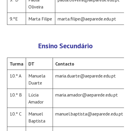
Oliveira
9.ºE
Marta Filipe
marta.filipe@aeparede.edu.pt
Ensino Secundário
Turma
DT
Contacto
10.º A
Manuela
maria.duarte@aeparede.edu.pt
Duarte
10.º B
Lúcia
maria.amador@aeparede.edu.pt
Amador
10.º C
Manuel
manuel.baptista@aeparede.edu.pt
Baptista