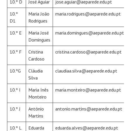
10.º D
José Aguiar
jose.aguiar@aeparede.edu.pt
10.º
Maria João
maria.rodrigues@aeparede.edu.pt
D1
Rodrigues
10.º E
Maria José
maria.domingues@aeparede.edu.pt
Domingues
10.º F
Cristina
cristina.cardoso@aeparede.edu.pt
Cardoso
10.ºG
Cláudia
claudiaa.silva@aeparede.edu.pt
Silva
10.º I
Maria Inês
maria.monteiro@aeparede.edu.pt
Monteiro
10.º J
António
antonio.martins@aeparede.edu.pt
Martins
10.º L
Eduarda
eduarda.alves@aeparede.edu.pt