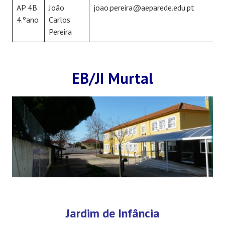
AP 4B
João
joao.pereira@aeparede.edu.pt
4.ºano
Carlos
Pereira
EB/JI Murtal
Jardim de Infância