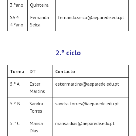
3.ºano
Quinteira
SA 4
Fernanda
fernanda.seica@aeparede.edu.pt
4.ºano
Seiça
2.º ciclo
Turma
DT
Contacto
5.º A
Ester
ester.martins@aeparede.edu.pt
Martins
5.º B
Sandra
sandra.torres@aeparede.edu.pt
Torres
5.º C
Marisa
marisa.dias@aeparede.edu.pt
Dias