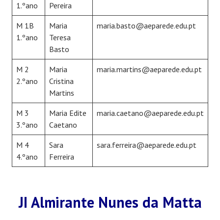
1.ºano
Pereira
M 1B
Maria
maria.basto@aeparede.edu.pt
1.ºano
Teresa
Basto
M 2
Maria
maria.martins@aeparede.edu.pt
2.ºano
Cristina
Martins
M 3
Maria Edite
maria.caetano@aeparede.edu.pt
3.ºano
Caetano
M 4
Sara
sara.ferreira@aeparede.edu.pt
4.ºano
Ferreira
JI Almirante Nunes da Matta