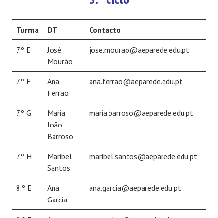
Turma
DT
Contacto
7.º E
José
jose.mourao@aeparede.edu.pt
Mourão
7.º F
Ana
ana.ferrao@aeparede.edu.pt
Ferrão
7.º G
Maria
maria.barroso@aeparede.edu.pt
João
Barroso
7.º H
Maribel
maribel.santos@aeparede.edu.pt
Santos
8.º E
Ana
ana.garcia@aeparede.edu.pt
Garcia