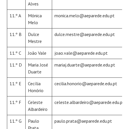
Alves
11.º A
Mónica
monica.melo@aeparede.edu.pt
Melo
11.º B
Dulce
dulce.mestre@aeparede.edu.pt
Mestre
11.º C
João Vale
joao.vale@aeparede.edu.pt
11.º D
Maria José
mariaj.duarte@aeparede.edu.pt
Duarte
11.º E
Cecília
cecilia.honorio@aeparede.edu.pt
Honório
11.º F
Celeste
celeste.albardeiro@aeparede.edu.pt
Albardeiro
11.º G
Paulo
paulo.prata@aeparede.edu.pt
Prata