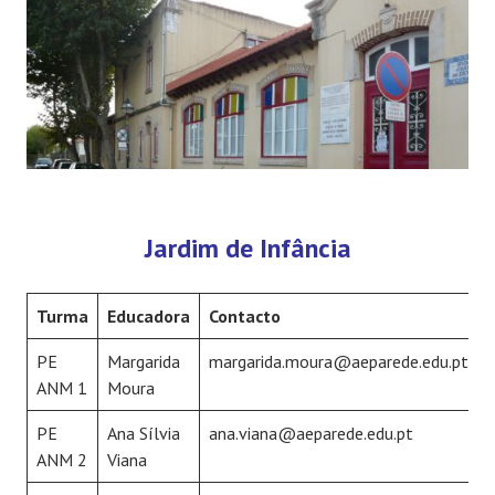
Jardim de Infância
Turma
Educadora
Contacto
PE
Margarida
margarida.moura@aeparede.edu.pt
ANM 1
Moura
PE
Ana Sílvia
ana.viana@aeparede.edu.pt
ANM 2
Viana