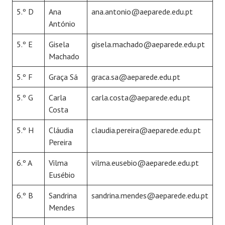
5.º D
Ana
ana.antonio@aeparede.edu.pt
António
5.º E
Gisela
gisela.machado@aeparede.edu.pt
Machado
5.º F
Graça Sá
graca.sa@aeparede.edu.pt
5.º G
Carla
carla.costa@aeparede.edu.pt
Costa
5.º H
Cláudia
claudia.pereira@aeparede.edu.pt
Pereira
6.º A
Vilma
vilma.eusebio@aeparede.edu.pt
Eusébio
6.º B
Sandrina
sandrina.mendes@aeparede.edu.pt
Mendes