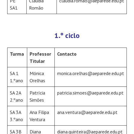
PE
Cláudia
claudia.romao@aeparede.edu.pt
SA1
Romão
1.º ciclo
Turma
Professor
Contacto
Titular
SA 1
Mónica
monica.orelhas@aeparede.edu.pt
1.ºano
Orelhas
SA 2A
Patrícia
patricia.simoes@aeparede.edu.pt
2.ºano
Simões
SA 3A
Ana Filipa
ana.ventura@aeparede.edu.pt
3.ºano
Ventura
SA 3B
Diana
diana.quinteira@aeparede.edu.pt