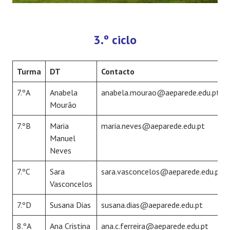
3.º ciclo
Turma
DT
Contacto
7.ºA
Anabela
anabela.mourao@aeparede.edu.pt
Mourão
7.ºB
Maria
maria.neves@aeparede.edu.pt
Manuel
Neves
7.ºC
Sara
sara.vasconcelos@aeparede.edu.pt
Vasconcelos
7.ºD
Susana Dias
susana.dias@aeparede.edu.pt
8.ºA
Ana Cristina
ana.c.ferreira@aeparede.edu.pt