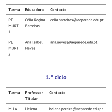
Turma
Educadora
Contacto
PE
Célia Regina
celia.barreiras@aeparede.edu.pt
MURT
Barreiras
1
PE
Ana Isabel
ana.neves@aeparede.edu.pt
MURT
Neves
2
1.º ciclo
Turma
Professor
Contacto
Titular
M 1A
Helena
helena.pereira@aeparede.edu.pt