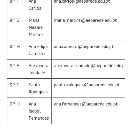
8.º F
Ana
ana.carlos@aeparede.edu.pt
Carlos
8.º G
Maria
maria.martins@aeparede.edu.pt
Nazaré
Martins
8.º H
Ana Filipa
ana.carneiro@aeparede.edu.pt
Carneiro
9.º F
Alexandra
alexandra.trindade@aeparede.edu.pt
Trindade
9.º G
Paula
paula.rodrigues@aeparede.edu.pt
Rodrigues
9.º H
Ana
ana.fernandes@aeparede.edu.pt
Isabel
Fernandes