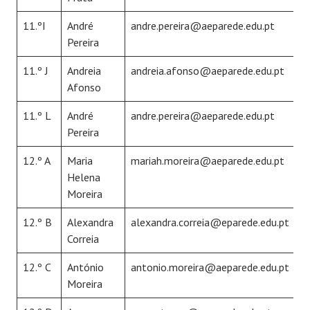
11.ºI
André
andre.pereira@aeparede.edu.pt
Pereira
11.º J
Andreia
andreia.afonso@aeparede.edu.pt
Afonso
11.º L
André
andre.pereira@aeparede.edu.pt
Pereira
12.º A
Maria
mariah.moreira@aeparede.edu.pt
Helena
Moreira
12.º B
Alexandra
alexandra.correia@eparede.edu.pt
Correia
12.º C
António
antonio.moreira@aeparede.edu.pt
Moreira