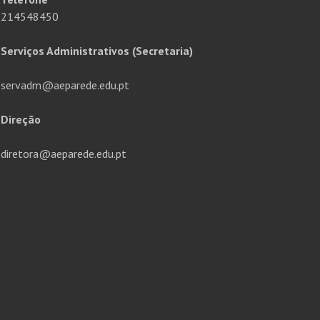
214548450
Serviços Administrativos (Secretaria)
servadm@aeparede.edu.pt
Direção
diretora@aeparede.edu.pt