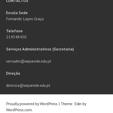
CONTACTOS
Escola Sede
Fernando Lopes Graça
Telefone
214548450
Serviços Administrativos (Secretaria)
servadm@aeparede.edu.pt
Direção
diretora@aeparede.edu.pt
Proudly powered by WordPress
|
Theme: Edin by
WordPress.com
.