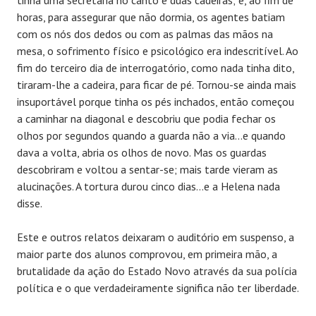
tinha uma secretária no canto e duas cadeiras; e, ao fim de
horas, para assegurar que não dormia, os agentes batiam
com os nós dos dedos ou com as palmas das mãos na
mesa, o sofrimento físico e psicológico era indescritível. Ao
fim do terceiro dia de interrogatório, como nada tinha dito,
tiraram-lhe a cadeira, para ficar de pé. Tornou-se ainda mais
insuportável porque tinha os pés inchados, então começou
a caminhar na diagonal e descobriu que podia fechar os
olhos por segundos quando a guarda não a via…e quando
dava a volta, abria os olhos de novo. Mas os guardas
descobriram e voltou a sentar-se; mais tarde vieram as
alucinações. A tortura durou cinco dias…e a Helena nada
disse.
Este e outros relatos deixaram o auditório em suspenso, a
maior parte dos alunos comprovou, em primeira mão, a
brutalidade da ação do Estado Novo através da sua polícia
política e o que verdadeiramente significa não ter liberdade.