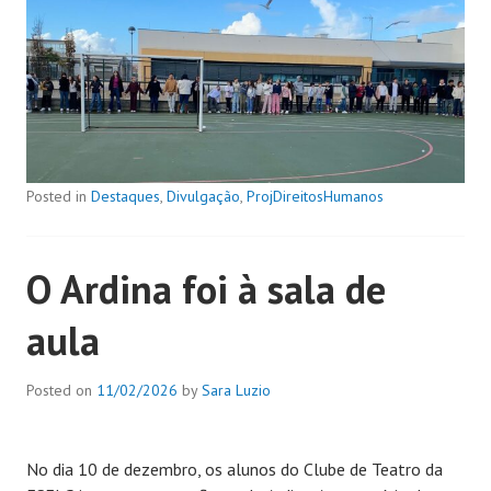
Posted in
Destaques
,
Divulgação
,
ProjDireitosHumanos
O Ardina foi à sala de
aula
Posted on
11/02/2026
by
Sara Luzio
No dia 10 de dezembro, os alunos do Clube de Teatro da