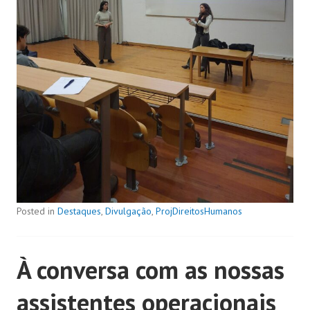
Posted in
Destaques
,
Divulgação
,
ProjDireitosHumanos
À conversa com as nossas
assistentes operacionais