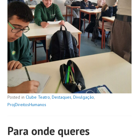
Posted in
Clube Teatro
,
Destaques
,
Divulgação
,
ProjDireitosHumanos
Para onde queres