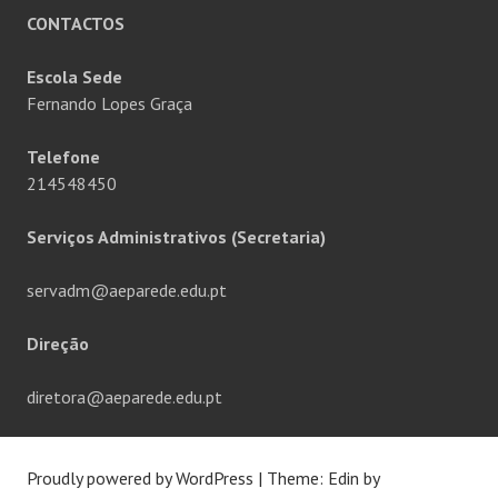
CONTACTOS
Escola Sede
Fernando Lopes Graça
Telefone
214548450
Serviços Administrativos (Secretaria)
servadm@aeparede.edu.pt
Direção
diretora@aeparede.edu.pt
Proudly powered by WordPress
|
Theme: Edin by