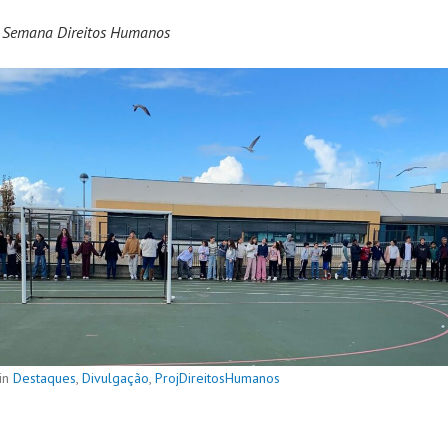
 Semana Direitos Humanos
in
Destaques
,
Divulgação
,
ProjDireitosHumanos