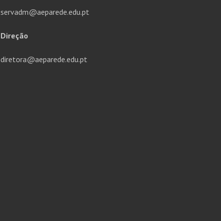
servadm@aeparede.edu.pt
Direção
diretora@aeparede.edu.pt