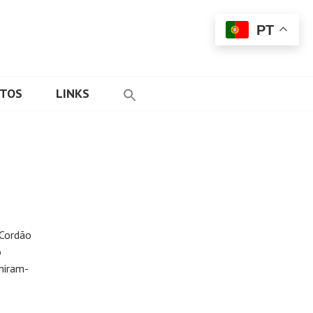
PT
ETOS
LINKS
 Cordão
o
uniram-