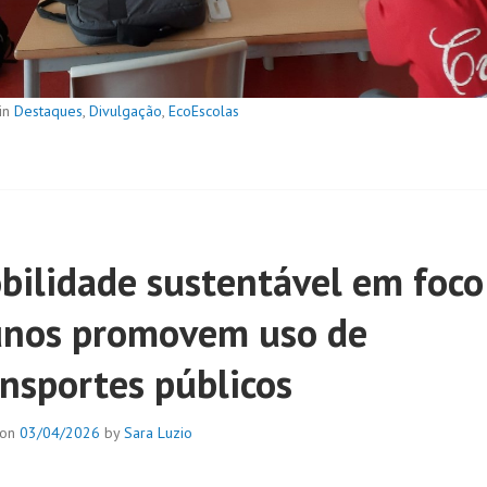
in
Destaques
,
Divulgação
,
EcoEscolas
bilidade sustentável em foco
unos promovem uso de
ansportes públicos
 on
03/04/2026
by
Sara Luzio