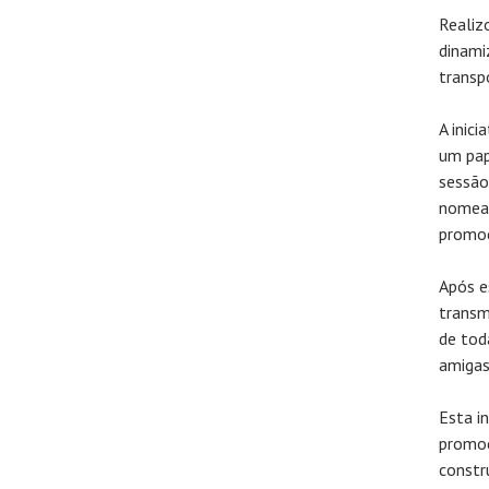
Realiz
dinami
transp
A inici
um pap
sessão
nomead
promoç
Após e
transm
de tod
amigas
Esta i
promoç
constr