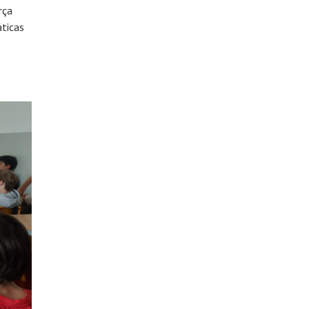
rça
ticas