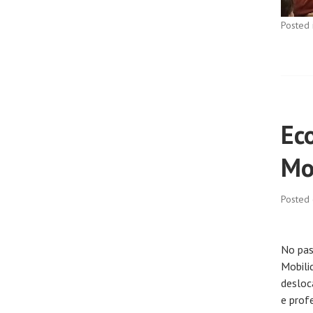
Posted 
Ec
Mo
Posted
No pas
Mobili
desloc
e profe