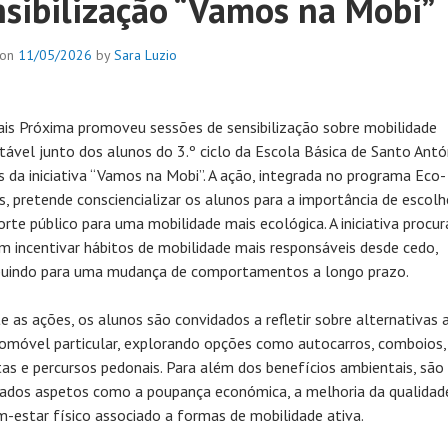
nsibilização “Vamos na Mobi”
 on
11/05/2026
by
Sara Luzio
ais Próxima promoveu sessões de sensibilização sobre mobilidade
tável junto dos alunos do 3.º ciclo da Escola Básica de Santo Antó
s da iniciativa “Vamos na Mobi”. A ação, integrada no programa Eco-
s, pretende consciencializar os alunos para a importância de escolh
orte público para uma mobilidade mais ecológica. A iniciativa procur
 incentivar hábitos de mobilidade mais responsáveis desde cedo,
buindo para uma mudança de comportamentos a longo prazo.
e as ações, os alunos são convidados a refletir sobre alternativas 
omóvel particular, explorando opções como autocarros, comboios,
etas e percursos pedonais. Para além dos benefícios ambientais, são
ados aspetos como a poupança económica, a melhoria da qualidad
m-estar físico associado a formas de mobilidade ativa.