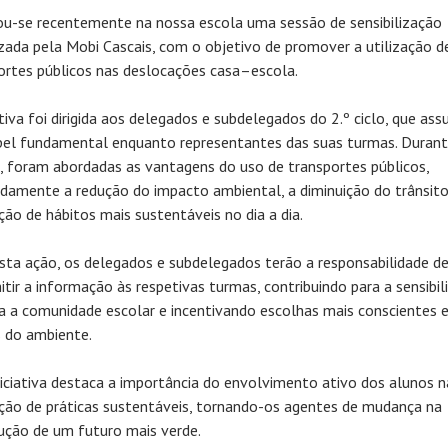
ou-se recentemente na nossa escola uma sessão de sensibilização
zada pela Mobi Cascais, com o objetivo de promover a utilização d
ortes públicos nas deslocações casa–escola.
ativa foi dirigida aos delegados e subdelegados do 2.º ciclo, que as
el fundamental enquanto representantes das suas turmas. Durant
, foram abordadas as vantagens do uso de transportes públicos,
amente a redução do impacto ambiental, a diminuição do trânsito
ão de hábitos mais sustentáveis no dia a dia.
sta ação, os delegados e subdelegados terão a responsabilidade d
itir a informação às respetivas turmas, contribuindo para a sensibil
a a comunidade escolar e incentivando escolhas mais conscientes 
 do ambiente.
niciativa destaca a importância do envolvimento ativo dos alunos n
ão de práticas sustentáveis, tornando-os agentes de mudança na
ução de um futuro mais verde.