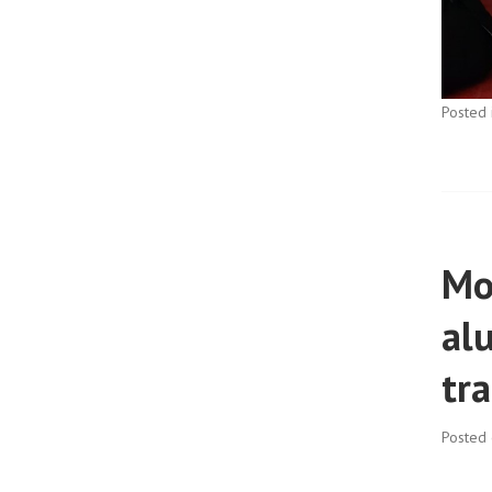
Posted 
Mo
al
tr
Posted