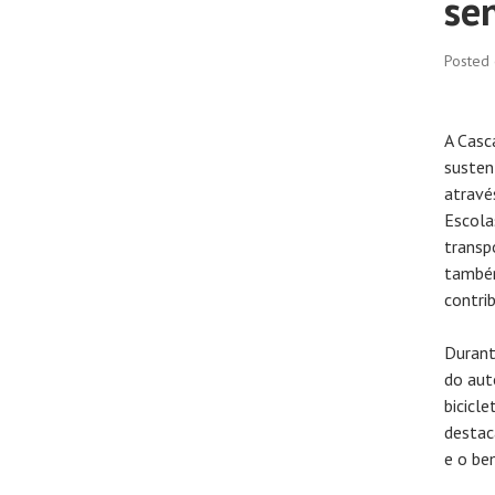
se
Posted
A Casc
susten
atravé
Escola
transp
também
contri
Durant
do aut
bicicl
destac
e o be