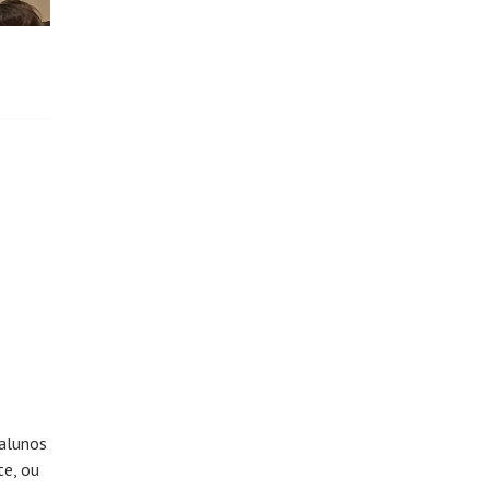
 alunos
te, ou