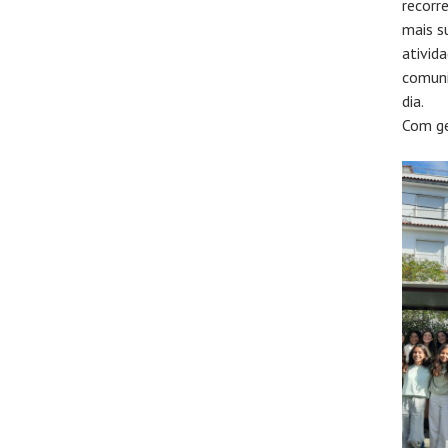
recorr
mais s
ativid
comuni
dia.
Com ge