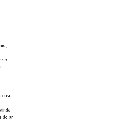
nio,
er o
a
ao uso
 ainda
e do ar