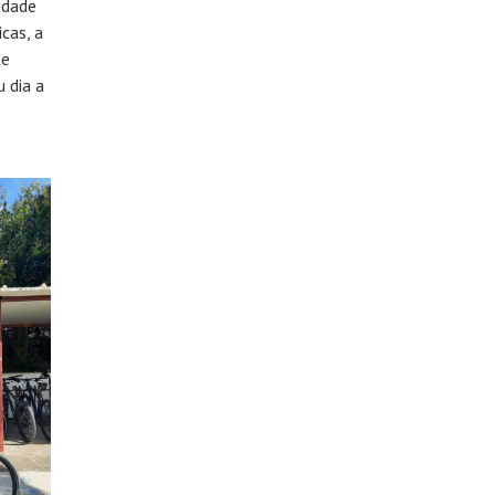
idade
cas, a
te
 dia a