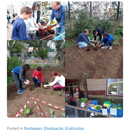
Posted in
Destaques
,
Divulgação
,
EcoEscolas