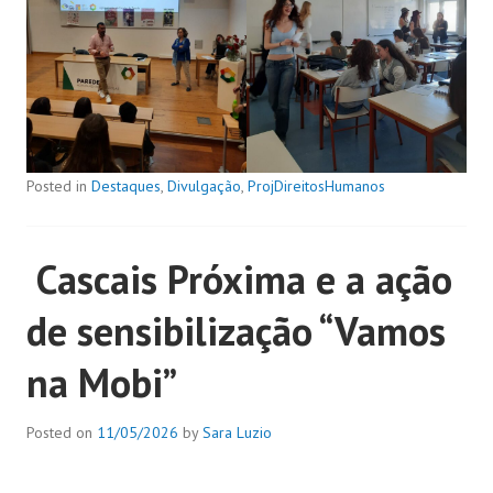
Posted in
Destaques
,
Divulgação
,
ProjDireitosHumanos
Cascais Próxima e a ação
de sensibilização “Vamos
na Mobi”
Posted on
11/05/2026
by
Sara Luzio