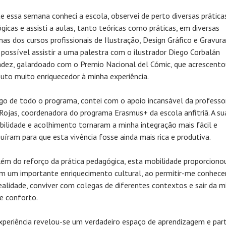
e essa semana conheci a escola, observei de perto diversas prática
gicas e assisti a aulas, tanto teóricas como práticas, em diversas
inas dos cursos profissionais de Ilustração, Design Gráfico e Gravura
 possível assistir a uma palestra com o ilustrador Diego Corbalán
dez, galardoado com o Premio Nacional del Cómic, que acrescent
buto muito enriquecedor à minha experiência.
go de todo o programa, contei com o apoio incansável da professo
 Rojas, coordenadora do programa Erasmus+ da escola anfitriã. A su
ibilidade e acolhimento tornaram a minha integração mais fácil e
buíram para que esta vivência fosse ainda mais rica e produtiva.
lém do reforço da prática pedagógica, esta mobilidade proporciono
 um importante enriquecimento cultural, ao permitir-me conhece
ealidade, conviver com colegas de diferentes contextos e sair da m
e conforto.
xperiência revelou-se um verdadeiro espaço de aprendizagem e part