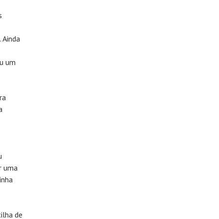
s
. Ainda
ou um
ra
a
u
r uma
inha
ilha de