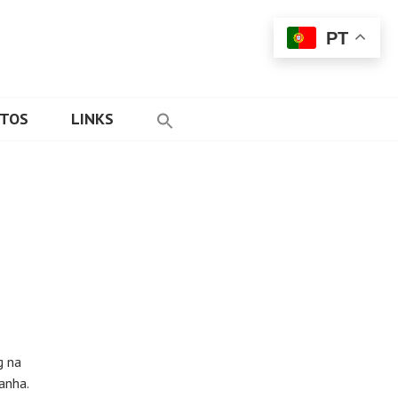
PT
ETOS
LINKS
g na
anha.