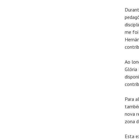
Durant
pedagó
discipl
me foi
Hernán
contri
Ao lon
Glória
dispon
contri
Para a
também
nova r
zona d
Esta e