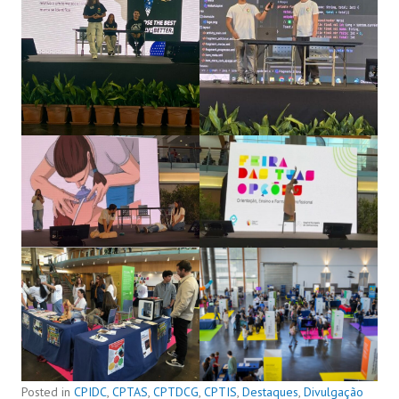
Posted in
CPIDC
,
CPTAS
,
CPTDCG
,
CPTIS
,
Destaques
,
Divulgação