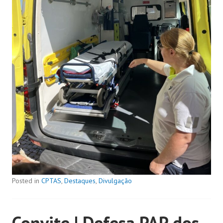
Posted in
CPTAS
,
Destaques
,
Divulgação
Convite | Defesa PAP dos