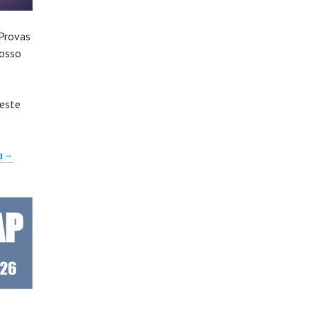
 Provas
nosso
 este
a –