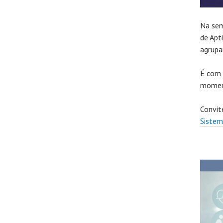
Na sem
de Apt
agrup
É com 
moment
Convit
Siste