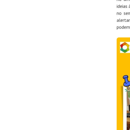
ideias
no sen
alerta
podem 