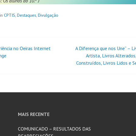
: Os alunos do 10.º J
in
CPTIS
,
Destaques
,
Divulgação
riência no Oeiras Internet
A Diferença que nos Une” – Li
nge
Artista, Livros Alterados
Construídos, Livros Lidos e S
MAIS RECENTE
COMUNICADO – RESULTADOS DAS
REAPRECIAÇÕES