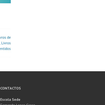
vros de
, Livros
entidos
CONTACTOS
Escola Sede
Fernando Lopes Graça