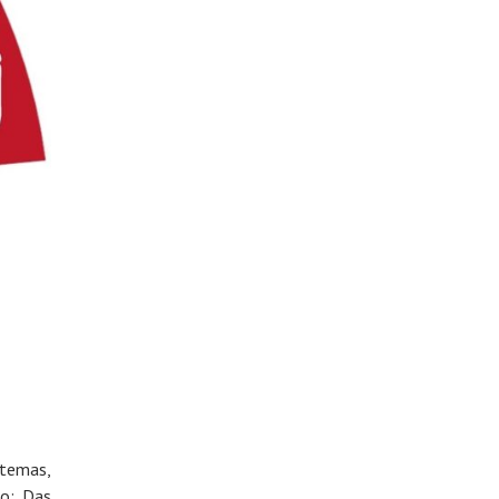
stemas,
ão: Das