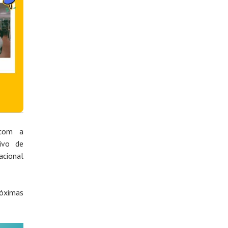
 com a
ivo de
acional
róximas