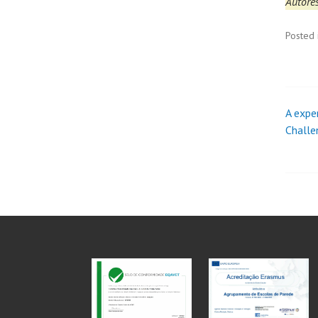
Autores
Posted 
A expe
Challe