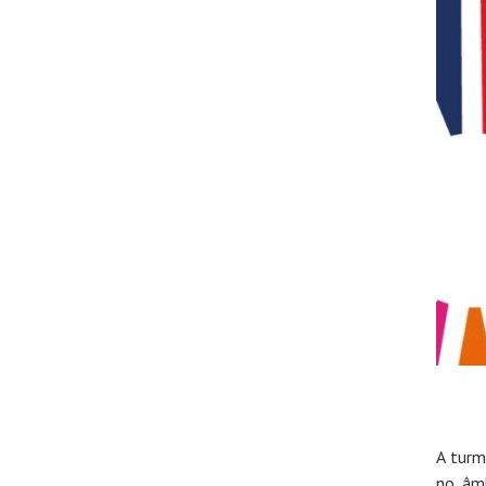
A turm
no âmb