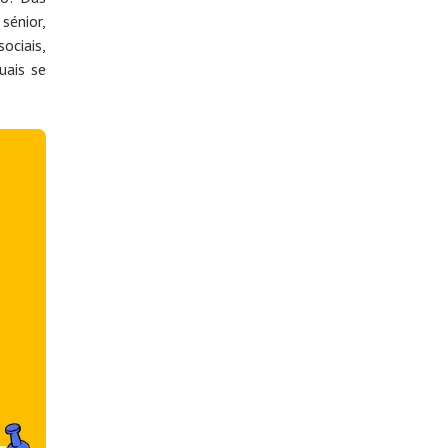
sénior,
ociais,
uais se