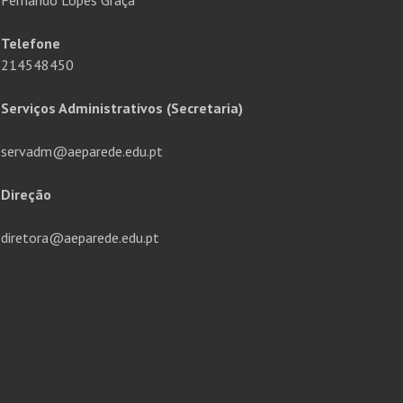
Telefone
214548450
Serviços Administrativos (Secretaria)
servadm@aeparede.edu.pt
Direção
diretora@aeparede.edu.pt