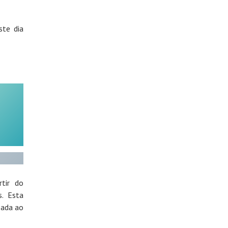
ste dia
tir do
s. Esta
zada ao