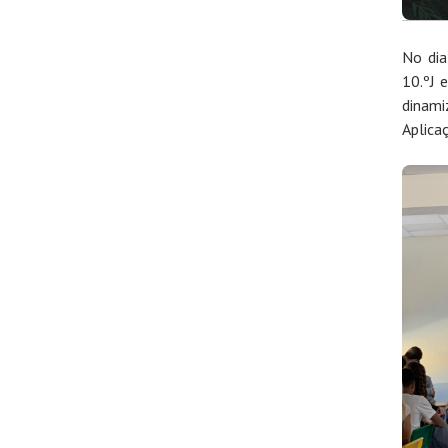
No dia
10.ºJ 
dinami
Aplica