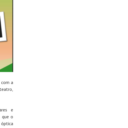
u com a
teatro,
ares e
o que o
 óptica