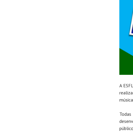
A ESFL
realiz
música
Todas
desenv
públic