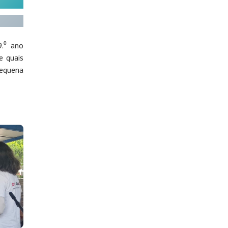
9.⁰ ano
e quais
pequena