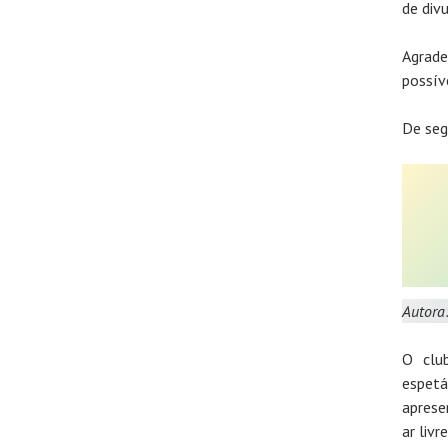
de div
Agrade
possív
De seg
Autora
O clu
espetá
aprese
ar liv