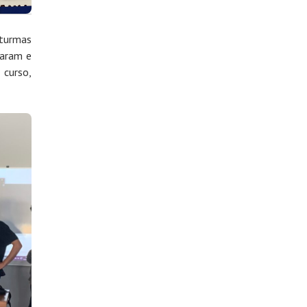
 turmas
param e
 curso,