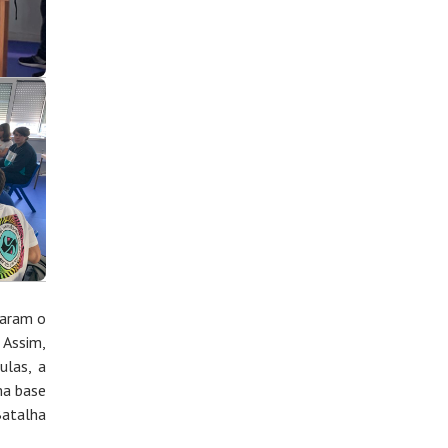
taram o
 Assim,
ulas, a
ma base
Batalha