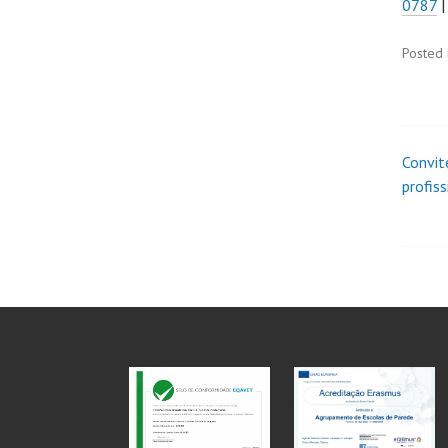
0787
Posted 
Convit
profiss