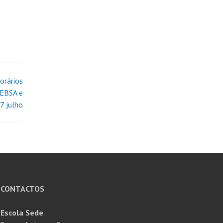
orários
 EBSA e
7 julho
CONTACTOS
Escola Sede