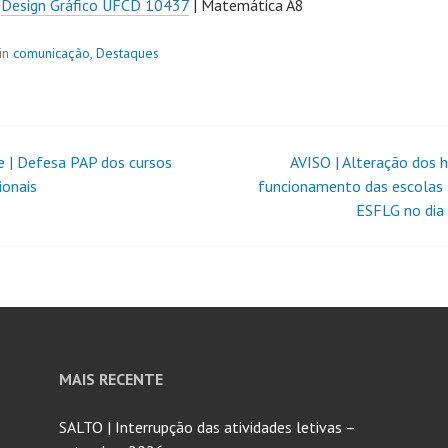
|
Design Gráfico UFCD 10437
| Matemática A8
in
comunicação
,
Destaques
e | Defesa PAP dos cursos
AVISO | Alteração dos h
ionais
funcionamento das escolas
ESFLG no dia 
MAIS RECENTE
SALTO | Interrupção das atividades letivas –