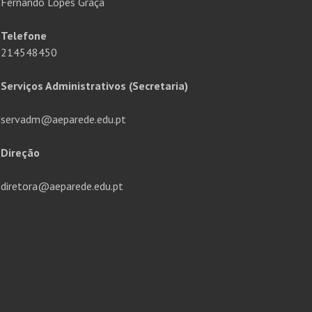
Fernando Lopes Graça
Telefone
214548450
Serviços Administrativos (Secretaria)
servadm@aeparede.edu.pt
Direção
diretora@aeparede.edu.pt