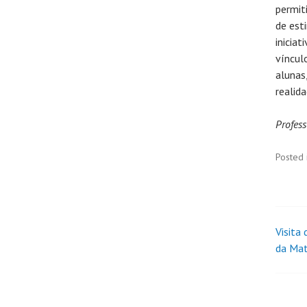
permit
de est
inicia
víncul
alunas
realida
Profes
Posted 
Visita
da Mat