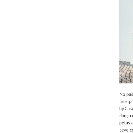
No pas
Intérp
by Cas
dança 
pelas 
teve c