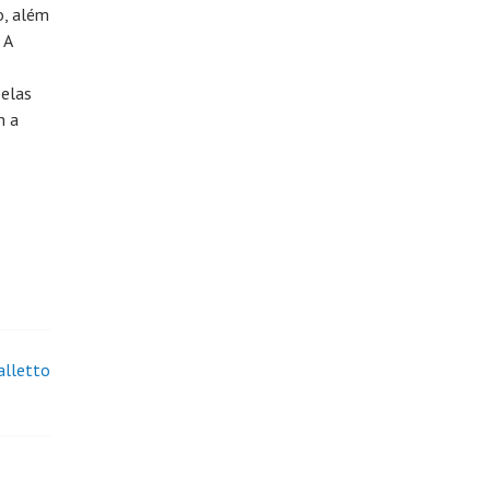
o, além
 A
pelas
m a
alletto