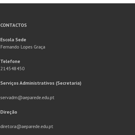
CONTACTOS
Escola Sede
Fernando Lopes Graça
Telefone
214548450
Serviços Administrativos (Secretaria)
servadm@aeparede.edu.pt
Direção
diretora@aeparede.edu.pt