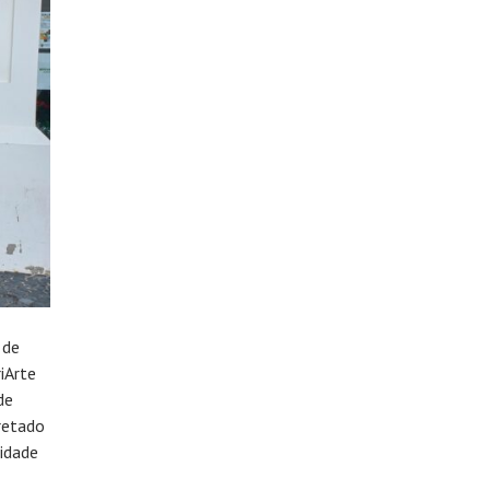
 de
iArte
de
retado
vidade