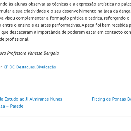
indo às alunas observar as técnicas e a expressão artística no palc
imular a sua criatividade e o seu desenvolvimento na área da dança.
tiva visou complementar a formação prática e teórica, reforçando o
o entre o ensino e as artes performativas. A peça foi bem recebida 
, que destacaram a importância de poderem estar em contacto co
de profissional.
sora Professora Vanessa Bengala
in
CPIDC
,
Destaques
,
Divulgação
 de Estudo ao JI Almirante Nunes
Fitting de Pontas B
ta – Parede