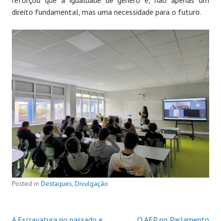
reforçou que a igualdade de gênero é, não apenas um
direito fundamental, mas uma necessidade para o futuro.
Posted in
Destaques
,
Divulgação
A Escravatura no passado e
O AEP no Parlamento