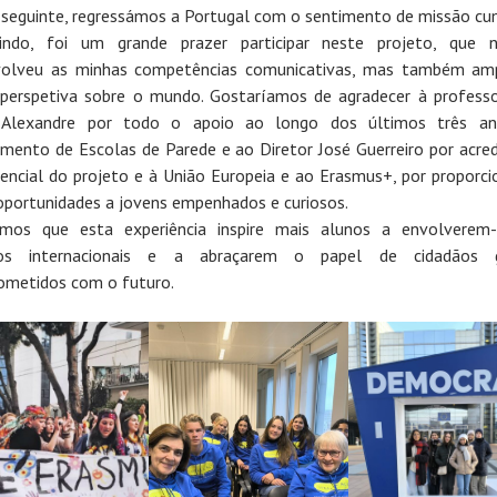
 seguinte, regressámos a Portugal com o sentimento de missão cu
uindo, foi um grande prazer participar neste projeto, que 
volveu as minhas competências comunicativas, mas também amp
perspetiva sobre o mundo. Gostaríamos de agradecer à profess
 Alexandre por todo o apoio ao longo dos últimos três an
mento de Escolas de Parede e ao Diretor José Guerreiro por acre
encial do projeto e à União Europeia e ao Erasmus+, por proporc
oportunidades a jovens empenhados e curiosos.
amos que esta experiência inspire mais alunos a envolverem
tos internacionais e a abraçarem o papel de cidadãos g
metidos com o futuro.