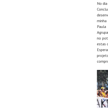
No dia
Concl
desen
minha 
Paula
Agrupa
no pot
estas 
Esper
proje
compro