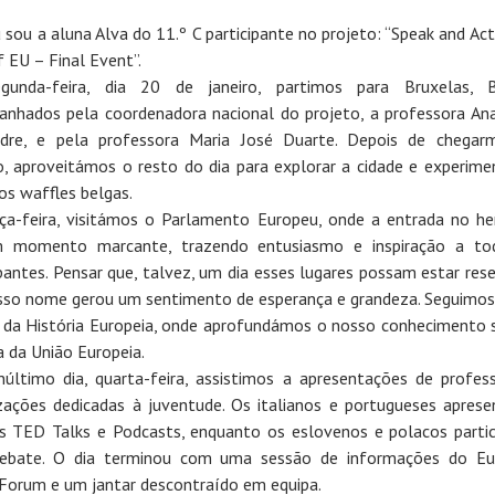
u sou a aluna Alva do 11.º C participante no projeto: “Speak and Act
f EU – Final Event”.
gunda-feira, dia 20 de janeiro, partimos para Bruxelas, Bé
nhados pela coordenadora nacional do projeto, a professora An
ndre, e pela professora Maria José Duarte. Depois de chegar
o, aproveitámos o resto do dia para explorar a cidade e experime
s waffles belgas.
ça-feira, visitámos o Parlamento Europeu, onde a entrada no he
m momento marcante, trazendo entusiasmo e inspiração a to
ipantes. Pensar que, talvez, um dia esses lugares possam estar res
so nome gerou um sentimento de esperança e grandeza. Seguimos
da História Europeia, onde aprofundámos o nosso conhecimento 
a da União Europeia.
último dia, quarta-feira, assistimos a apresentações de profes
zações dedicadas à juventude. Os italianos e portugueses apres
s TED Talks e Podcasts, enquanto os eslovenos e polacos parti
ebate. O dia terminou com uma sessão de informações do Eu
Forum e um jantar descontraído em equipa.