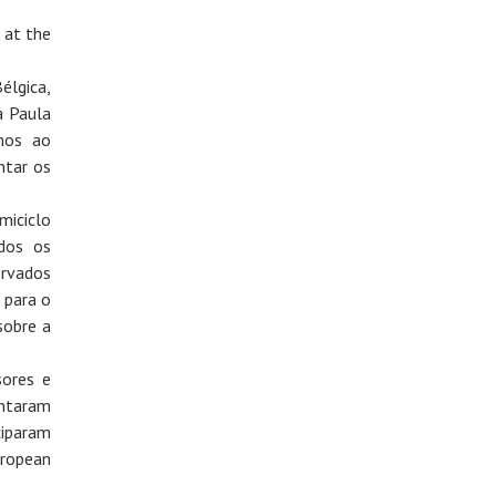
 at the
lgica,
a Paula
mos ao
ntar os
miciclo
dos os
ervados
 para o
sobre a
sores e
entaram
ciparam
ropean