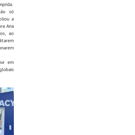
mprida.
não só
liou a
ora Ana
os, ao
ditarem
ionarem
-se em
lobais