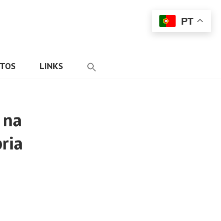
PT
ETOS
LINKS
 na
ria