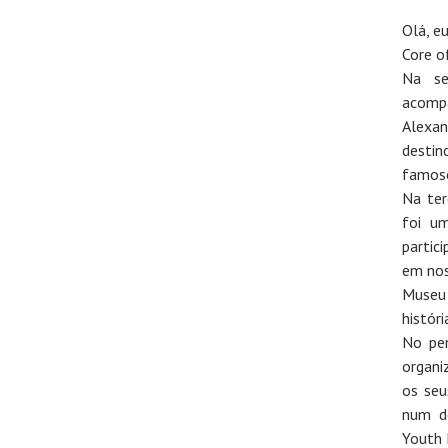
Olá, e
Core o
Na se
acompa
Alexa
destin
famoso
Na ter
foi u
partic
em nos
Museu 
históri
No pen
organi
os seu
num d
Youth 