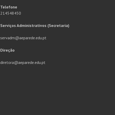
Telefone
214548450
Serviços Administrativos (Secretaria)
servadm@aeparede.edu.pt
Direção
diretora@aeparede.edu.pt