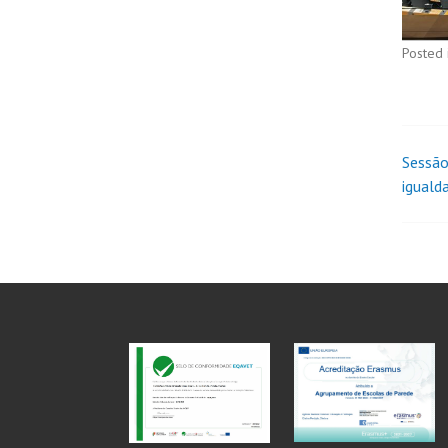
Posted 
Sessão
iguald