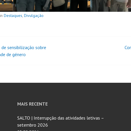
in
Destaques
,
Divulgação
 de sensibilização sobre
Co
ade de género
MAIS RECENTE
SALTO | Interrupção das atividades letivas –
setembro 2026