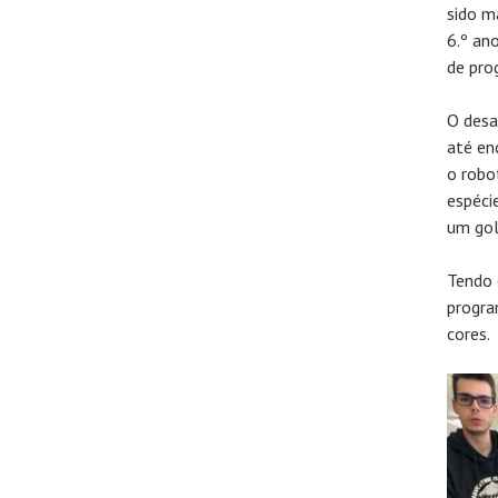
sido m
6.º an
de pro
O desa
até en
o robo
espéci
um gol
Tendo 
progra
cores.