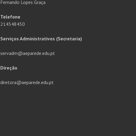
Fernando Lopes Graça
Telefone
214548450
Serviços Administrativos (Secretaria)
servadm@aeparede.edu.pt
Direção
diretora@aeparede.edu.pt