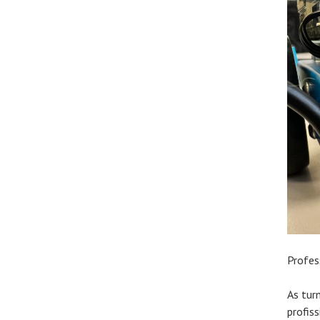
Profess
As tur
profis