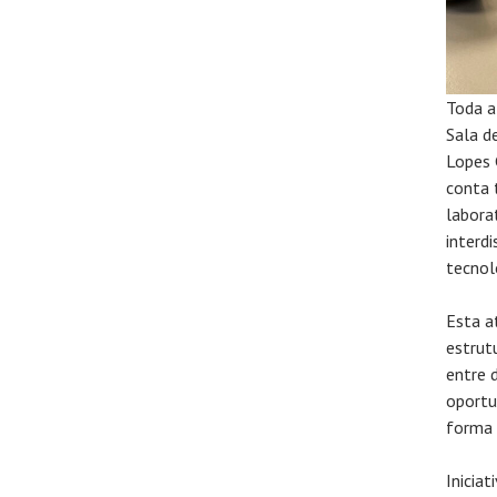
Toda a
Sala d
Lopes 
conta 
labora
interd
tecnol
Esta a
estrut
entre 
oportu
forma 
Inicia