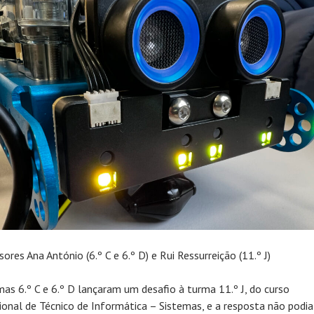
ores Ana António (6.º C e 6.º D) e Rui Ressurreição (11.º J)
mas 6.º C e 6.º D lançaram um desafio à turma 11.º J, do curso
sional de Técnico de Informática – Sistemas, e a resposta não podia