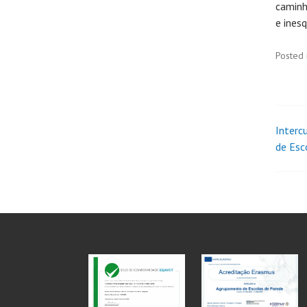
caminh
e inesq
Posted 
Interc
de Esc