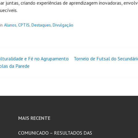
ar juntas, criando experiências de aprendizagem inovadoras, envol
uecíveis.
in
Alunos
,
CPTIS
,
Destaques
,
Divulgação
ulturalidade e Fé no Agrupamento
Torneio de Futsal do Secundár
olas da Parede
MAIS RECENTE
COMUNICADO – RESULTADOS DAS