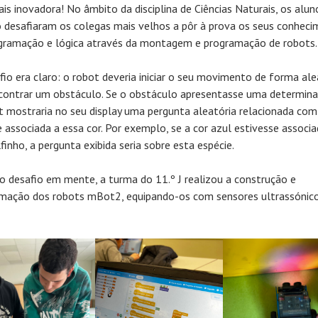
ais inovadora! No âmbito da disciplina de Ciências Naturais, os alun
o desafiaram os colegas mais velhos a pôr à prova os seus conhec
gramação e lógica através da montagem e programação de robots.
fio era claro: o robot deveria iniciar o seu movimento de forma ale
contrar um obstáculo. Se o obstáculo apresentasse uma determina
t mostraria no seu display uma pergunta aleatória relacionada com
e associada a essa cor. Por exemplo, se a cor azul estivesse associa
finho, a pergunta exibida seria sobre esta espécie.
o desafio em mente, a turma do 11.º J realizou a construção e
mação dos robots mBot2, equipando-os com sensores ultrassónico