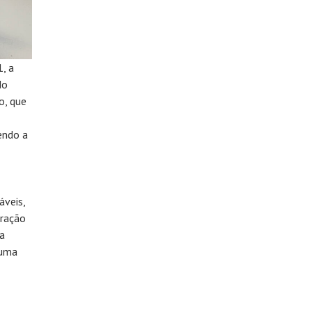
, a
do
o, que
endo a
áveis,
oração
ma
 uma