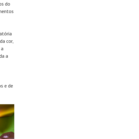
os do
imentos
atória
da cor,
 a
da a
s e de