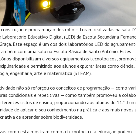
 construção e programação dos robots foram realizadas na sala D1
e Laboratório Educativo Digital (LED) da Escola Secundária Fernan
Graça. Este espaço é um dos dois laboratórios LED do agrupament
também com uma sala na Escola Básica de Santo António. Estes
tórios disponibilizam diversos equipamentos tecnológicos, promov
isciplinaridade e permitindo aos alunos explorar áreas como ciência,
ogia, engenharia, arte e matemática (STEAM).
tividade não só reforçou os conceitos de programação — como vari
uras condicionais e repetitivas — como também promoveu a colab
diferentes ciclos de ensino, proporcionando aos alunos do 11.º J u
nidade de aplicar o seu conhecimento na prática e aos mais novos
criativa de aprender sobre biodiversidade.
tivas como esta mostram como a tecnologia e a educação podem