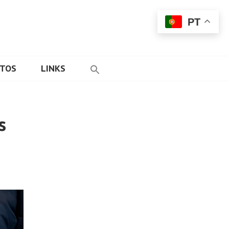
PT
ETOS
LINKS
s