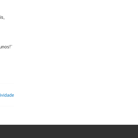
s,
unos!”
ividade