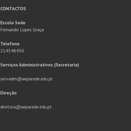
CONTACTOS
Escola Sede
Fernando Lopes Graça
Telefone
214548450
Serviços Administrativos (Secretaria)
servadm@aeparede.edu.pt
Direção
diretora@aeparede.edu.pt