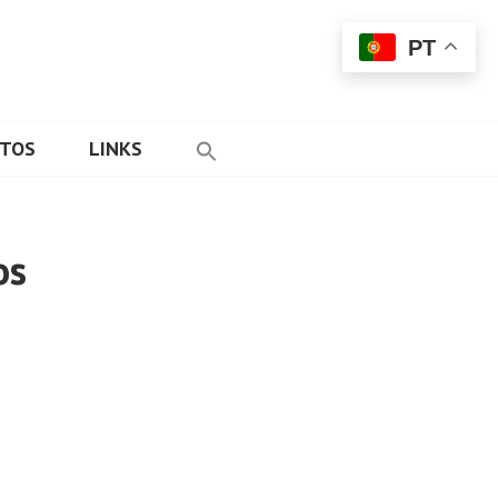
PT
ETOS
LINKS
os