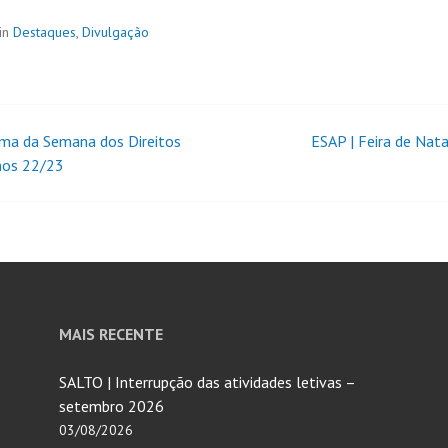
in
Destaques
,
Divulgação
ma da Semana dos Direitos
ESAP | Feira de Nat
os 22/23
MAIS RECENTE
SALTO | Interrupção das atividades letivas –
setembro 2026
03/08/2026