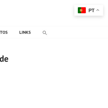
PT
ETOS
LINKS
ade