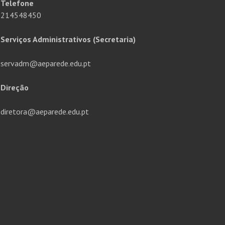
Telefone
214548450
Serviços Administrativos (Secretaria)
servadm@aeparede.edu.pt
Direção
diretora@aeparede.edu.pt