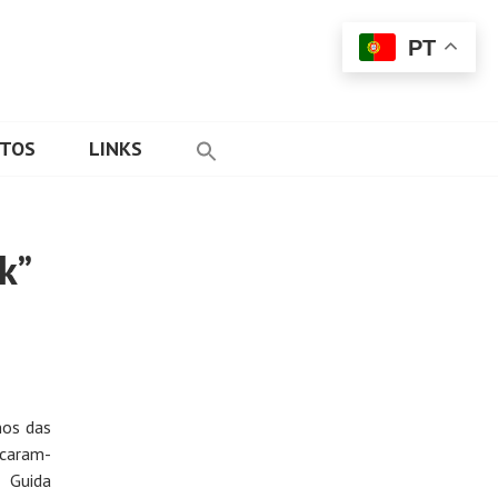
PT
ETOS
LINKS
k”
nos das
ocaram-
a Guida