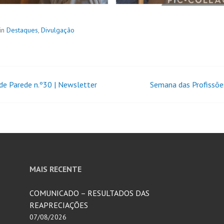
in
Destaques
,
Divulgação
 de Parede n.º30 | Newsletter
Semana das Profissõ
MAIS RECENTE
COMUNICADO – RESULTADOS DAS
REAPRECIAÇÕES
07/08/2026