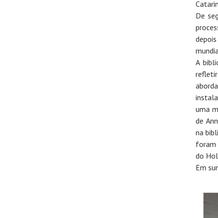
Catari
De seg
proces
depois
mundi
A bibl
reflet
aborda
instal
uma ma
de Ann
na bib
foram 
do Hol
Em sum