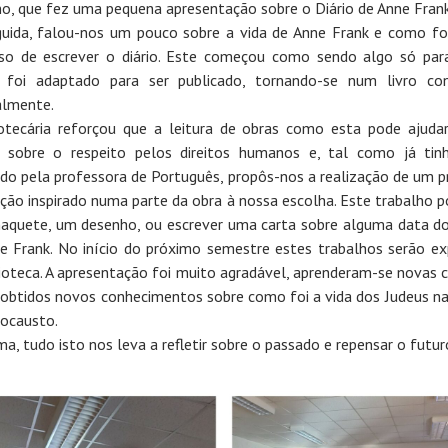
no, que fez uma pequena apresentação sobre o Diário de Anne Frank
uida, falou-nos um pouco sobre a vida de Anne Frank e como fo
so de escrever o diário. Este começou como sendo algo só par
 foi adaptado para ser publicado, tornando-se num livro co
almente.
iotecária reforçou que a leitura de obras como esta pode ajuda
ir sobre o respeito pelos direitos humanos e, tal como já tin
do pela professora de Português, propôs-nos a realização de um p
ação inspirado numa parte da obra à nossa escolha. Este trabalho p
quete, um desenho, ou escrever uma carta sobre alguma data do
e Frank. No início do próximo semestre estes trabalhos serão e
lioteca. A apresentação foi muito agradável, aprenderam-se novas c
obtidos novos conhecimentos sobre como foi a vida dos Judeus na
ocausto.
a, tudo isto nos leva a refletir sobre o passado e repensar o futur