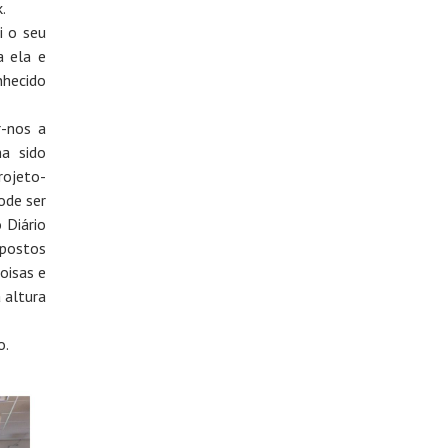
.
i o seu
a ela e
nhecido
r-nos a
ha sido
rojeto-
ode ser
 Diário
xpostos
oisas e
 altura
o.