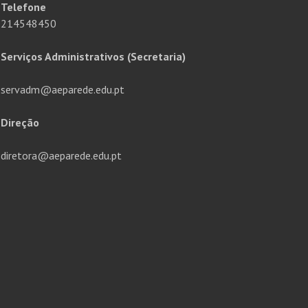
Telefone
214548450
Serviços Administrativos (Secretaria)
servadm@aeparede.edu.pt
Direção
diretora@aeparede.edu.pt