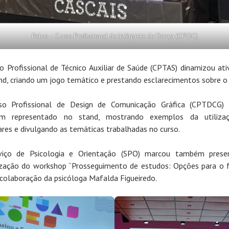
Palco – Curso Profissional de Intérprete de Dança (CPIDC)
o Profissional de Técnico Auxiliar de Saúde (CPTAS) dinamizou ati
nd, criando um jogo temático e prestando esclarecimentos sobre o 
so Profissional de Design de Comunicação Gráfica (CPTDCG) 
m representado no stand, mostrando exemplos da utiliza
res e divulgando as temáticas trabalhadas no curso.
viço de Psicologia e Orientação (SPO) marcou também prese
zação do workshop “Prosseguimento de estudos: Opções para o f
colaboração da psicóloga Mafalda Figueiredo.