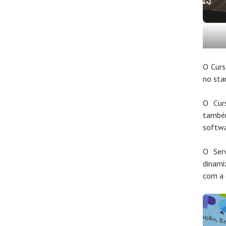
O Curs
no sta
O Cur
també
softwa
O Ser
dinami
com a 