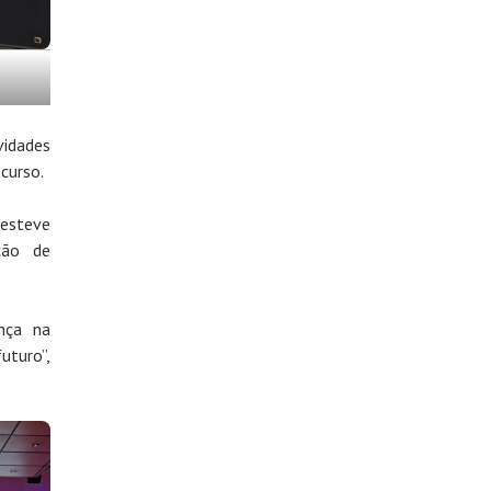
vidades
curso.
esteve
ção de
nça na
uturo”,