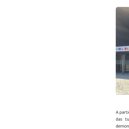
A part
das t
demons