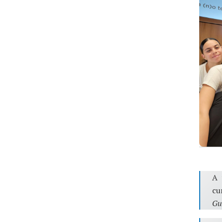
A 
cu
Gu