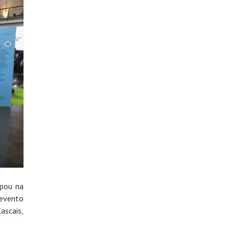
ipou na
 evento
ascais,