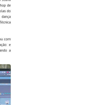
shop de
olas do
 dança
Técnica
tou com
ação e
ando a