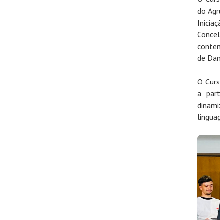
do Agr
Inicia
Conce
contem
de Dan
O Curs
a par
dinam
lingua