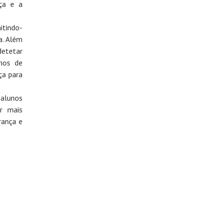
ça e a
itindo-
a. Além
etetar
anos de
ça para
 alunos
r mais
rança e