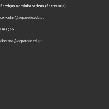
Serviços Administrativos (Secretaria)
servadm@aeparede.edu.pt
Direção
diretora@aeparede.edu.pt