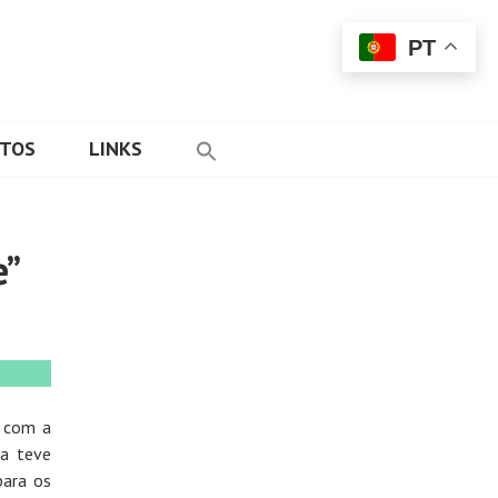
PT
ETOS
LINKS
e”
, com a
va teve
para os