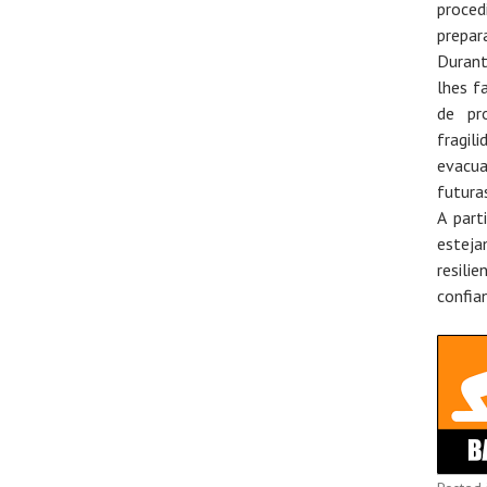
proce
prepar
Durant
lhes f
de pr
fragil
evacua
futura
A part
estej
resili
confia