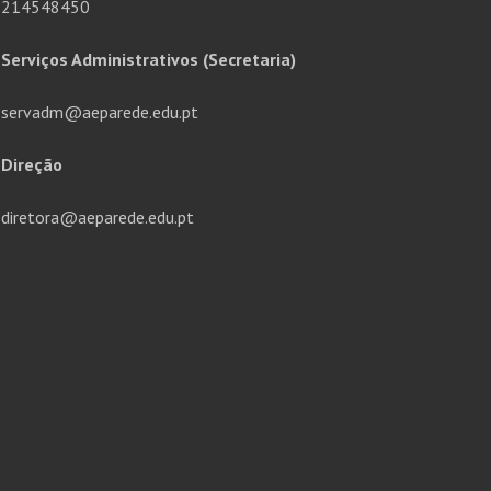
214548450
Serviços Administrativos (Secretaria)
servadm@aeparede.edu.pt
Direção
diretora@aeparede.edu.pt