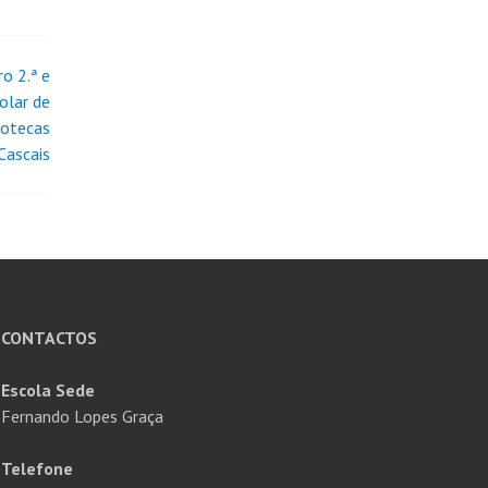
o 2.ª e
olar de
iotecas
Cascais
CONTACTOS
Escola Sede
Fernando Lopes Graça
Telefone