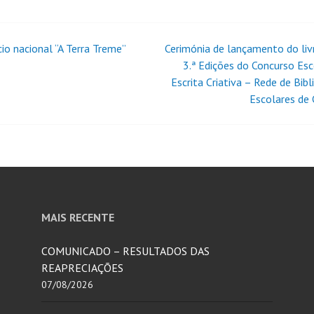
cio nacional “A Terra Treme”
Cerimónia de lançamento do livr
3.ª Edições do Concurso Esc
Escrita Criativa – Rede de Bibl
Escolares de 
MAIS RECENTE
COMUNICADO – RESULTADOS DAS
REAPRECIAÇÕES
07/08/2026