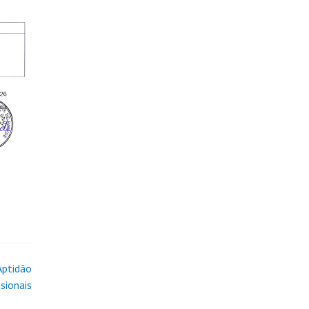
Aptidão
sionais