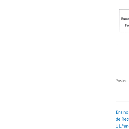
Posted 
Ensino 
de Rec
11.ºan