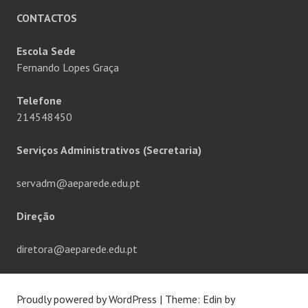
CONTACTOS
Escola Sede
Fernando Lopes Graça
Telefone
214548450
Serviços Administrativos (Secretaria)
servadm@aeparede.edu.pt
Direção
diretora@aeparede.edu.pt
Proudly powered by WordPress
|
Theme: Edin by