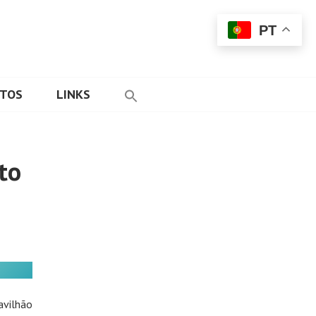
PT
ETOS
LINKS
to
avilhão