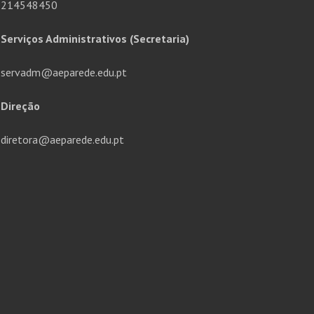
214548450
Serviços Administrativos (Secretaria)
servadm@aeparede.edu.pt
Direção
diretora@aeparede.edu.pt