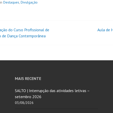
in
Destaques
,
Divulgação
ação do Curso Profissional de
Aula de 
o de Dança Contemporânea
MAIS RECENTE
SALTO | Interrupção das atividades letivas –
setembro 2026
03/08/2026