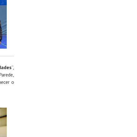
dades
“,
Parede,
hecer o