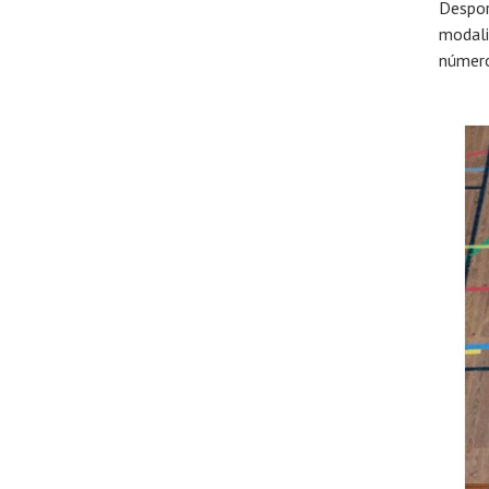
Despo
modal
número