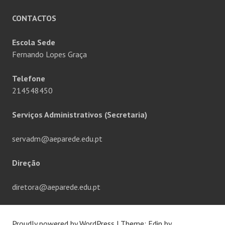
CONTACTOS
Escola Sede
Fernando Lopes Graça
Telefone
214548450
Serviços Administrativos (Secretaria)
servadm@aeparede.edu.pt
Direção
diretora@aeparede.edu.pt
Proudly powered by WordPress
|
Theme: Edin by