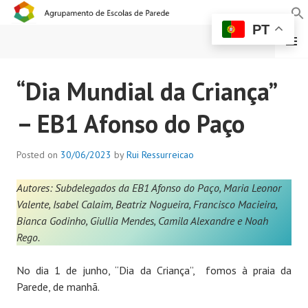
PT
MENU
AGRUPAMENTO DE
“Dia Mundial da Criança”
ESCOLAS DE PAREDE
– EB1 Afonso do Paço
Posted on
30/06/2023
by
Rui Ressurreicao
Autores: Subdelegados da EB1 Afonso do Paço, Maria Leonor
Valente, Isabel Calaim, Beatriz Nogueira, Francisco Macieira,
Bianca Godinho, Giullia Mendes, Camila Alexandre e Noah
Rego.
No dia 1 de junho, “Dia da Criança”, fomos à praia da
Parede, de manhã.