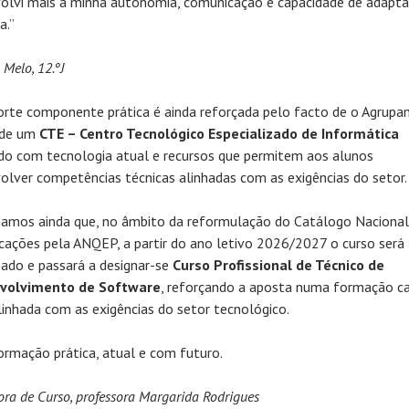
olvi mais a minha autonomia, comunicação e capacidade de adapt
a.”
Melo, 12.ºJ
orte componente prática é ainda reforçada pelo facto de o Agrup
 de um
CTE – Centro Tecnológico Especializado de Informática
do com tecnologia atual e recursos que permitem aos alunos
olver competências técnicas alinhadas com as exigências do setor.
amos ainda que, no âmbito da reformulação do Catálogo Nacional
icações pela ANQEP, a partir do ano letivo 2026/2027 o curso será
zado e passará a designar-se
Curso Profissional de Técnico de
volvimento de Software
, reforçando a aposta numa formação c
linhada com as exigências do setor tecnológico.
rmação prática, atual e com futuro.
ora de Curso, professora Margarida Rodrigues