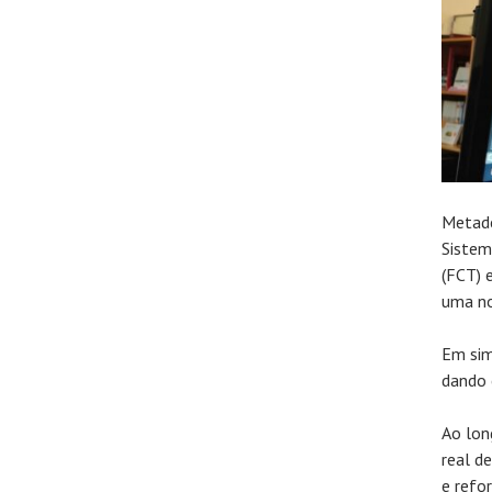
Metade
Sistem
(FCT) 
uma no
Em sim
dando 
Ao lon
real d
e refo