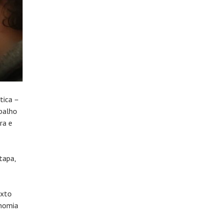
tica –
balho
ra e
tapa,
exto
onomia