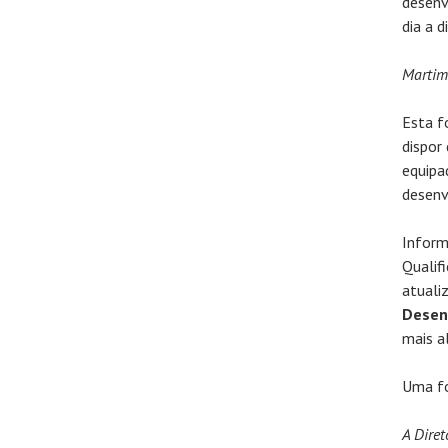
desenv
dia a di
Martim 
Esta f
dispor
equipa
desenv
Inform
Qualif
atuali
Desen
mais a
Uma fo
A Diret