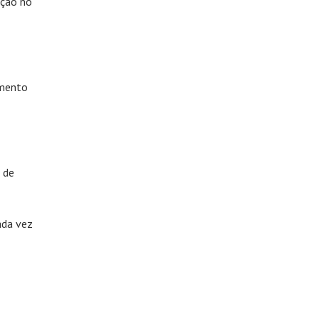
ação no
amento
 de
ada vez