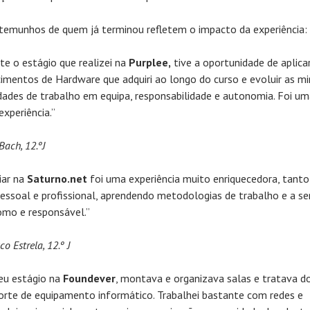
temunhos de quem já terminou refletem o impacto da experiência:
te o estágio que realizei na
Purplee,
tive a oportunidade de aplica
imentos de Hardware que adquiri ao longo do curso e evoluir as m
dades de trabalho em equipa, responsabilidade e autonomia. Foi u
experiência.”
Bach, 12.ºJ
iar na
Saturno.net
foi uma experiência muito enriquecedora, tanto
pessoal e profissional, aprendendo metodologias de trabalho e a se
mo e responsável.”
co Estrela, 12.º J
u estágio na
Foundever
, montava e organizava salas e tratava d
orte de equipamento informático. Trabalhei bastante com redes e