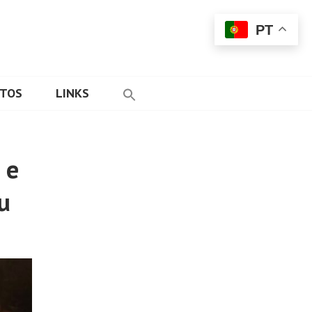
PT
ETOS
LINKS
 e
u