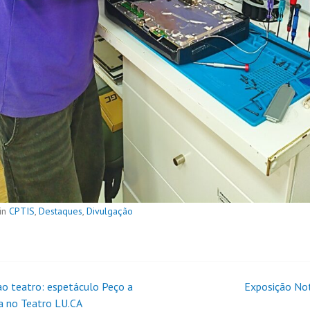
in
CPTIS
,
Destaques
,
Divulgação
 ao teatro: espetáculo Peço a
Exposição No
a no Teatro LU.CA