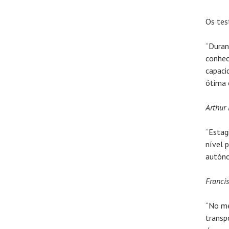
Os tes
“Duran
conhec
capaci
ótima 
Arthur 
“Estag
nível 
autóno
Francis
“No me
transp