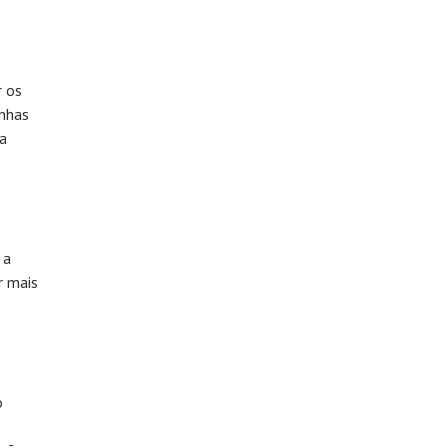
r os
inhas
ma
 a
r mais
o