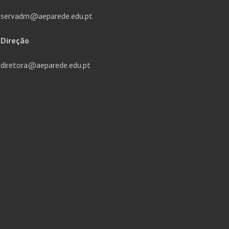
servadm@aeparede.edu.pt
Direção
diretora@aeparede.edu.pt