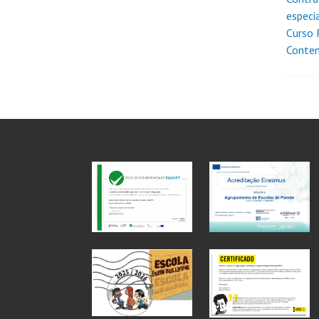
especia
Curso 
Conte