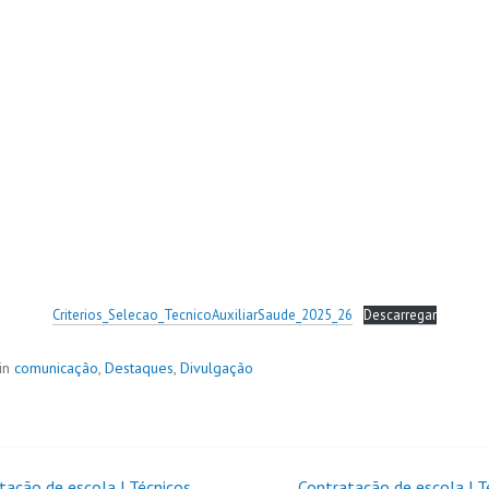
Criterios_Selecao_TecnicoAuxiliarSaude_2025_26
Descarregar
in
comunicação
,
Destaques
,
Divulgação
tação de escola | Técnicos
Contratação de escola | T