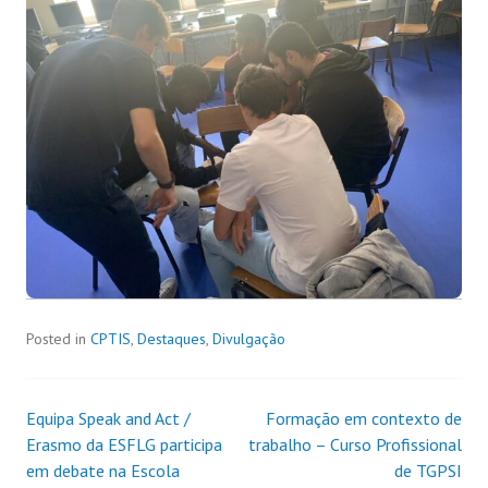
Posted in
CPTIS
,
Destaques
,
Divulgação
Equipa Speak and Act /
Formação em contexto de
Erasmo da ESFLG participa
trabalho – Curso Profissional
em debate na Escola
de TGPSI