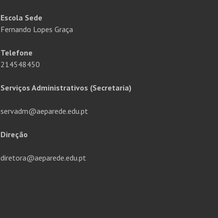
Escola Sede
Fernando Lopes Graça
Telefone
214548450
Serviços Administrativos (Secretaria)
servadm@aeparede.edu.pt
Direção
diretora@aeparede.edu.pt