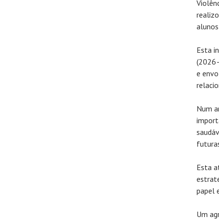
Violên
realiz
alunos
Esta i
(2026–
e envo
relaci
Num am
import
saudáv
futura
Esta a
estrat
papel 
Um agr