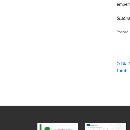
empenh
Susana
Posted 
O Dia 
famíli