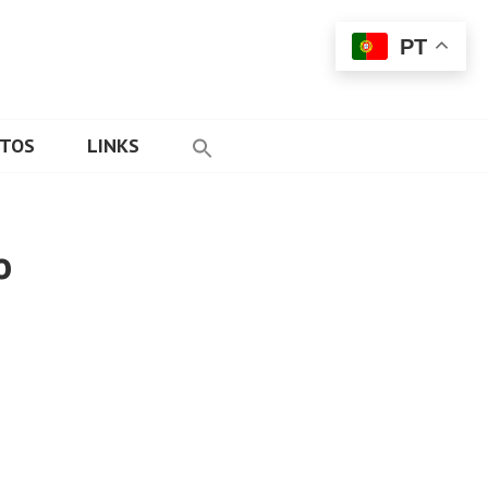
PT
ETOS
LINKS
o