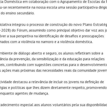
cia Doméstica em colaboração com o Agrupamento de Escolas da 
ou-se recentemente na nossa escola uma sessão participativa dirigi
 do ensino secundário.
niciativa integrou o processo de construção do novo Plano Estratég
2028) do Fórum, assumindo como principal objetivo dar voz aos j
lver a sua perspetiva na identificação de desafios e preocupações
onados com a violência no namoro e a violência doméstica.
biente de diálogo aberto e seguro, os alunos refletiram sobre a
ância da prevenção, da sensibilização e da educação para relações
eis, contribuindo com sugestões concretas para o desenvolviment
s ações mais próximas das necessidades reais da comunidade jovem
tividade destacou a relevância de incluir os jovens na definição de
égias e políticas que lhes dizem diretamente respeito, promovendo
enquanto agentes de mudança.
adecimento especial aos alunos voluntários pela sua disponibilidad