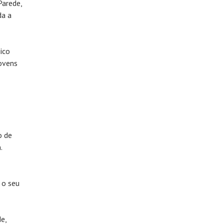
Parede,
da a
ico
ovens
o de
.
 o seu
e,