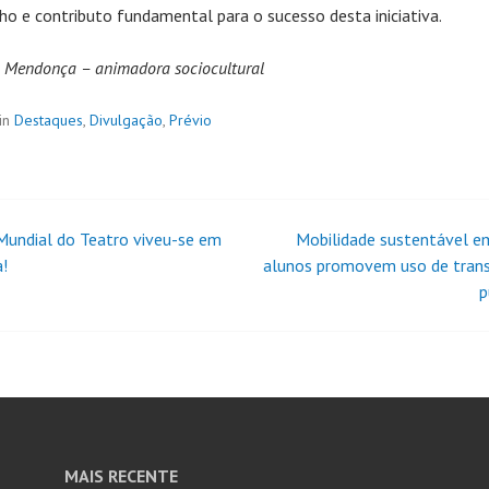
o e contributo fundamental para o sucesso desta iniciativa.
 Mendonça – animadora sociocultural
in
Destaques
,
Divulgação
,
Prévio
Mundial do Teatro viveu-se em
Mobilidade sustentável e
a!
alunos promovem uso de tran
p
MAIS RECENTE