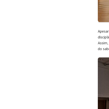
Apesar
discip
Assim,
do sabe