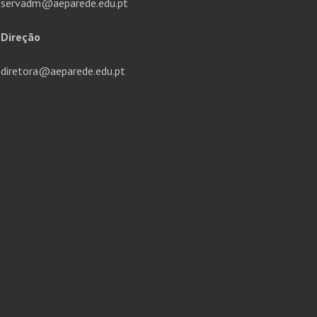
servadm@aeparede.edu.pt
Direção
diretora@aeparede.edu.pt