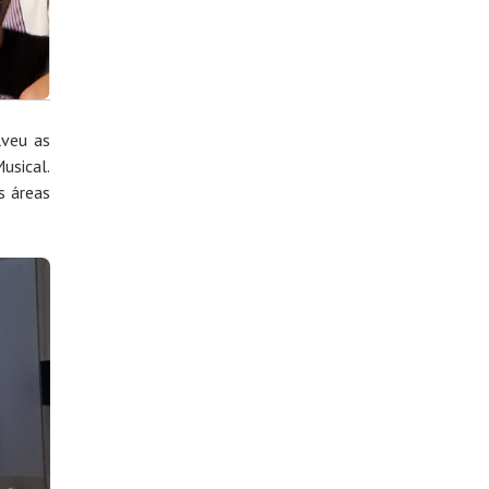
lveu as
usical.
s áreas