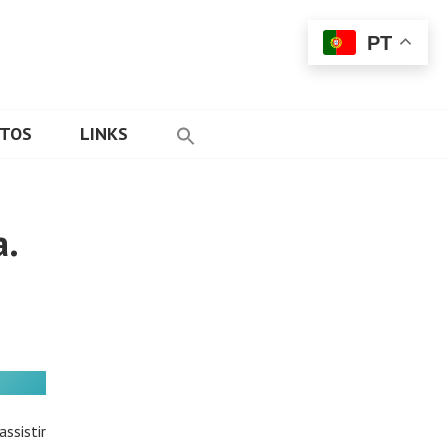
PT
ETOS
LINKS
a.
ssistir