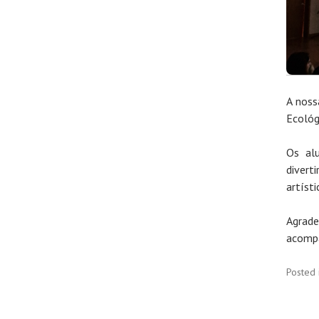
A noss
Ecológ
Os al
divert
artíst
Agrad
acompa
Posted 