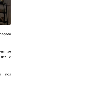
 pegada
bém se
sical e
or nos