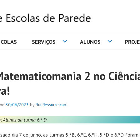
SCOLAS
SERVIÇOS
ALUNOS
PROJ
DE ESCOLAS DE PAREDE
Matematicomania 2 no Ciênci
va!
 on
30/06/2023
by
Rui Ressurreicao
: Alunos da turma 6.º D
sado dia 7 de junho, as turmas 5.ºB, 6.ºE, 6.ºH, 5.ºD e 6.ºD foram a