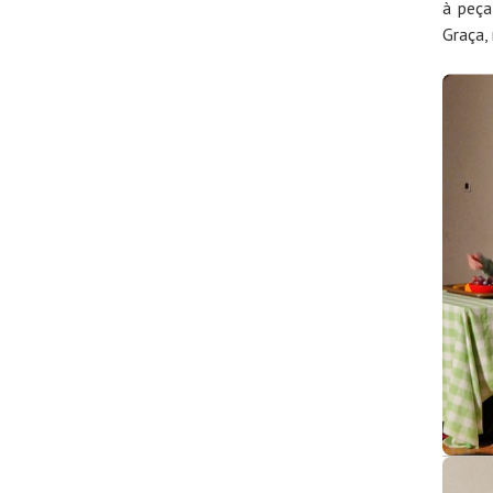
à peç
Graça,