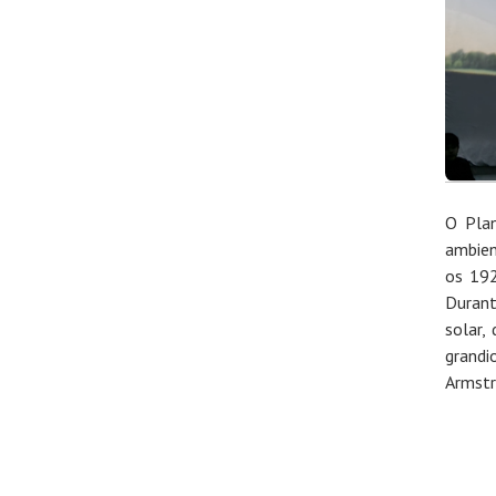
O Plan
ambien
os 192
Durant
solar,
grandi
Armstr