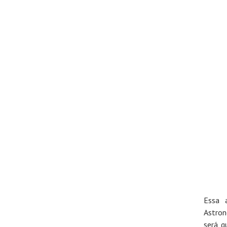
Essa 
Astron
será q