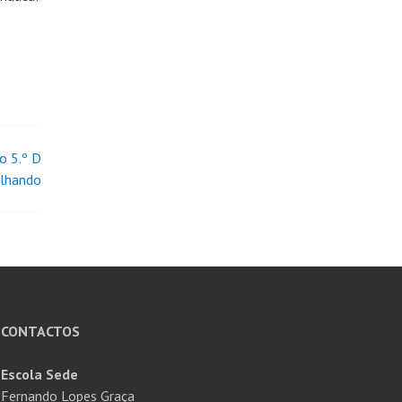
o 5.º D
ulhando
CONTACTOS
Escola Sede
Fernando Lopes Graça