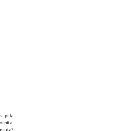
s pela
ógnita:
onauta?