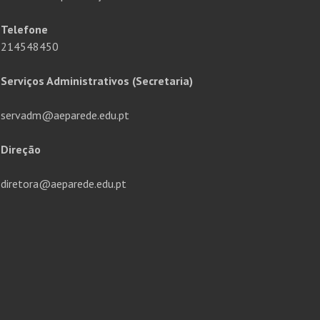
Telefone
214548450
Serviços Administrativos (Secretaria)
servadm@aeparede.edu.pt
Direção
diretora@aeparede.edu.pt