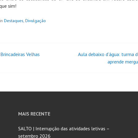
que sim!
in
Destaques
,
Divulgação
Brincadeiras Velhas
Aula debaixo d’água: turma d
aprende merg
MAIS RECENTE
SALTO | Interrupção das atividades letivas –
setembro 2026