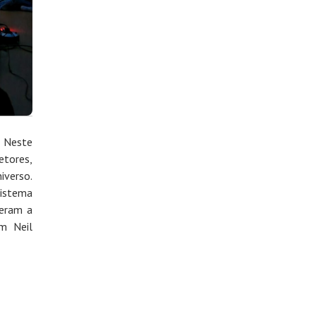
. Neste
etores,
iverso.
sistema
deram a
am Neil