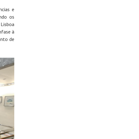
ncias e
endo os
 Lisboa
nfase à
ento de