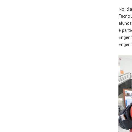
No dia
Tecnol
alunos
e part
Engenh
Engenh