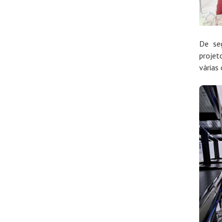
De seg
proje
várias