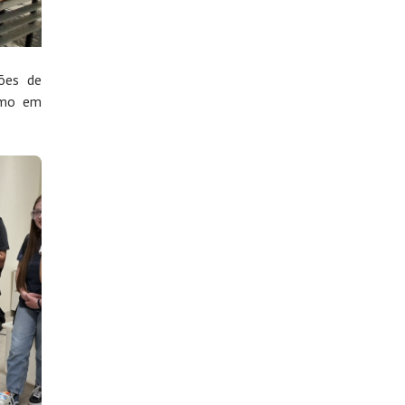
ções de
omo em