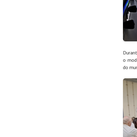
Durant
o mode
do mun