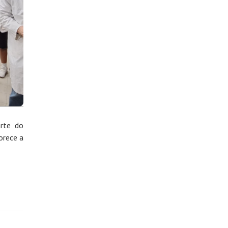
arte do
orece a