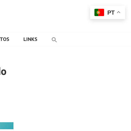
PT
ETOS
LINKS
do