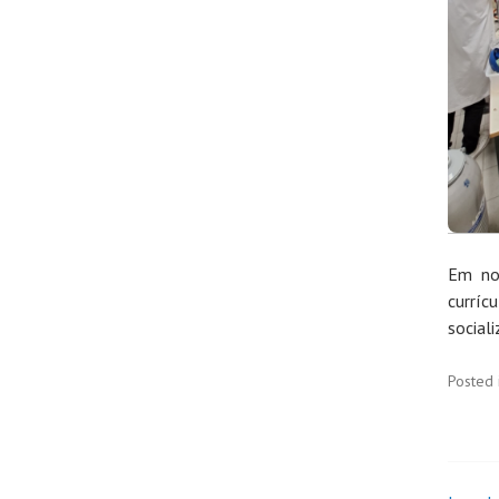
Em nos
curríc
sociali
Posted 