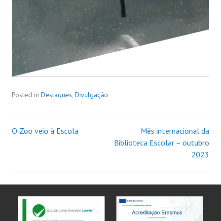
Posted in
Destaques
,
Divulgação
O Zoo veio à Escola
Mês internacional da
Biblioteca Escolar – outubro
2023