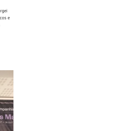
rgei
cos e
a