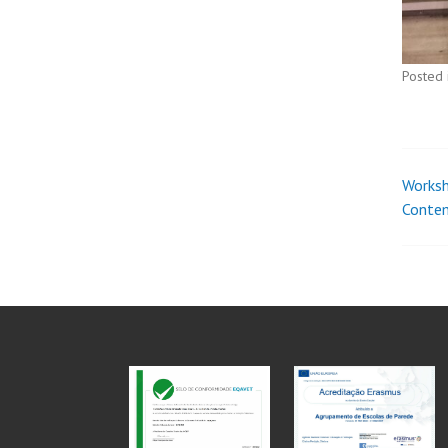
Posted 
Worksh
Conte