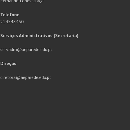
Fernando Lopes Graça
Telefone
214548450
Serviços Administrativos (Secretaria)
servadm@aeparede.edu.pt
Direção
diretora@aeparede.edu.pt