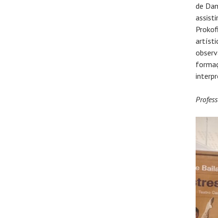
de Dan
assist
Prokof
artísti
observ
formaç
interp
Profes