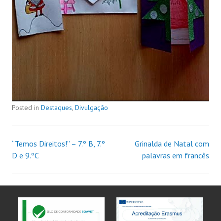
Posted in
Destaques
,
Divulgação
“Temos Direitos!” – 7.º B, 7.º
Grinalda de Natal com
D e 9.ºC
palavras em francês