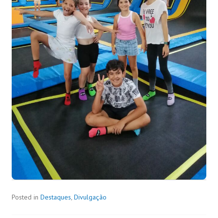
Posted in
Destaques
,
Divulgação