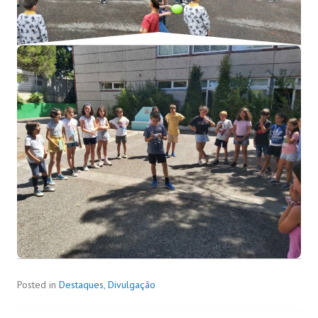
Posted in
Destaques
,
Divulgação