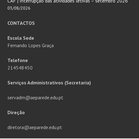
CAF | Interrupção das atividades letivas – setembro 2026
03/08/2026
CONTACTOS
Escola Sede
Fernando Lopes Graça
Telefone
214548450
Serviços Administrativos (Secretaria)
servadm@aeparede.edu.pt
Direção
diretora@aeparede.edu.pt