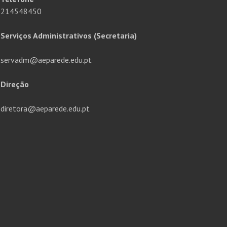
214548450
Serviços Administrativos (Secretaria)
servadm@aeparede.edu.pt
Direção
diretora@aeparede.edu.pt