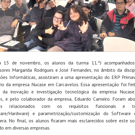
a 15 de novembro, os alunos da turma 11.ºJ acompanhados
sores Margarida Rodrigues e José Fernandes, no âmbito da discip
ções Informáticas, assistiram a uma apresentação do ERP Prima
rio da empresa Nucase em Carcavelos. Essa apresentação foi fei
r da inovação e investigação tecnológica da empresa Nucase
s, e pelo colaborador da empresa, Eduardo Carneiro. Foram ab
os relacionados com os requisitos funcionais e té
ware/Hardware) e parametrização/customização do Software
era. No final, os alunos ficaram mais esclarecidos sobre este s
ado em diversas empresas.