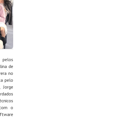
 pelos
lina de
vera no
ta pelo
, Jorge
ordados
cnicos
 com o
oftware