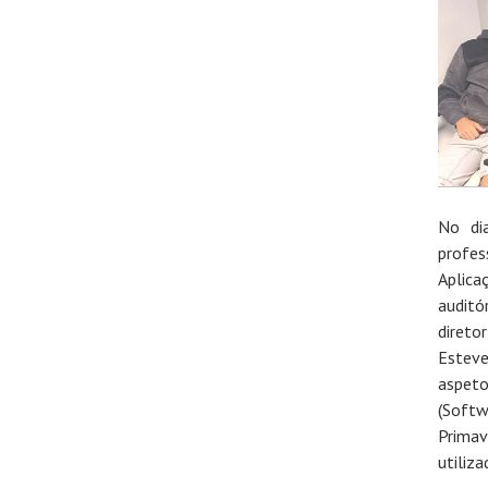
No di
profes
Aplica
auditó
direto
Esteve
aspet
(Soft
Primav
utiliz