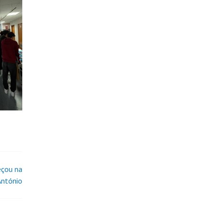
eçou na
António