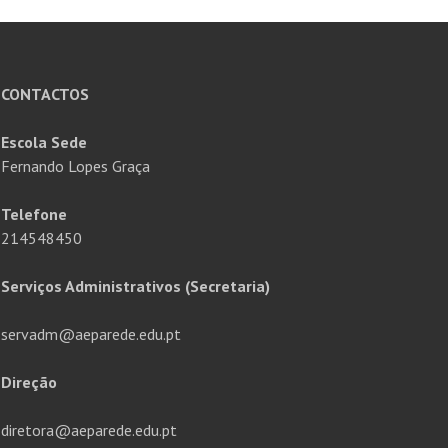
CONTACTOS
Escola Sede
Fernando Lopes Graça
Telefone
214548450
Serviços Administrativos (Secretaria)
servadm@aeparede.edu.pt
Direção
diretora@aeparede.edu.pt