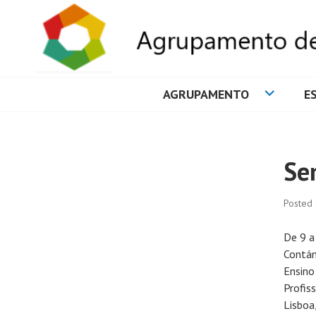
AGRUPAMENTO
E
AGRUPAMENTO 
Se
Posted
De 9 a
Contám
Ensino
Profis
Lisboa