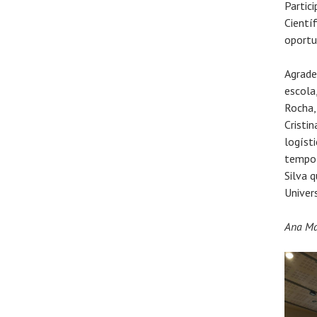
Partic
Cientí
oportu
Agrade
escola
Rocha,
Cristi
logíst
tempo 
Silva 
Univer
Ana Ma