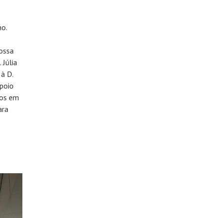
no.
ossa
 Júlia
à D.
apoio
nos em
ara