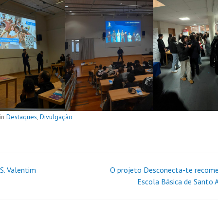
in
Destaques
,
Divulgação
 S. Valentim
O projeto Desconecta-te recom
Escola Básica de Santo 