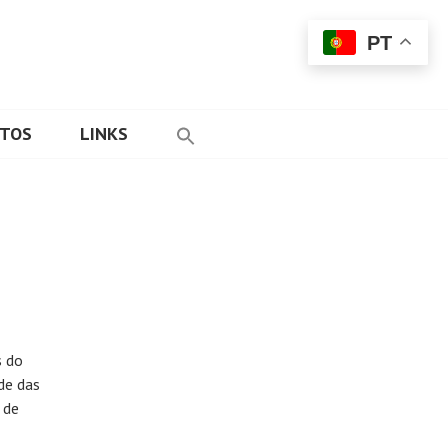
PT
ETOS
LINKS
s do
de das
 de