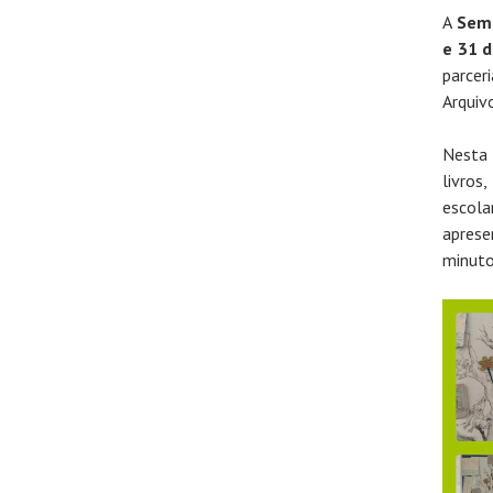
A
Sema
e 31 
parcer
Arquiv
Nesta 
livros
escol
aprese
minuto