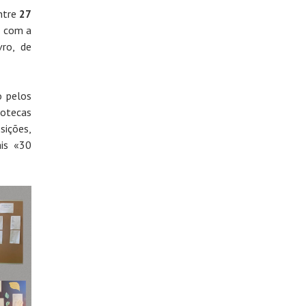
ntre
27
a com a
vro, de
o pelos
iotecas
ições,
ais «30