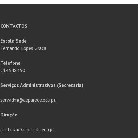
CONTACTOS
Escola Sede
Fernando Lopes Graça
Telefone
214548450
Serviços Administrativos (Secretaria)
servadm@aeparede.edu.pt
Direção
diretora@aeparede.edu.pt