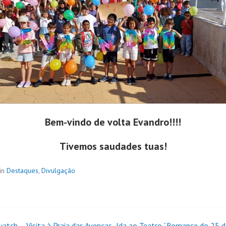
Bem-vindo de volta Evandro!!!!
Tivemos saudades tuas!
in
Destaques
,
Divulgação
atch – Visita à Praia das Avencas
Ida ao Teatro “Romance do 25 de