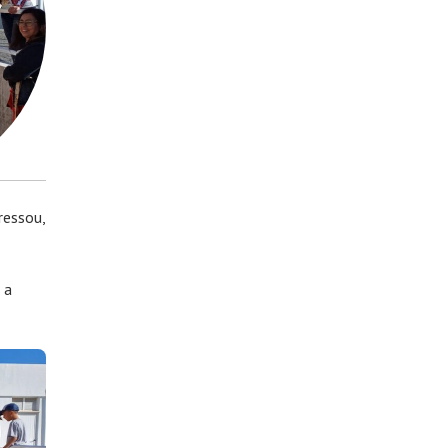
ressou,
 a