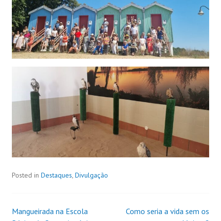
Posted in
Destaques
,
Divulgação
Mangueirada na Escola
Como seria a vida sem os