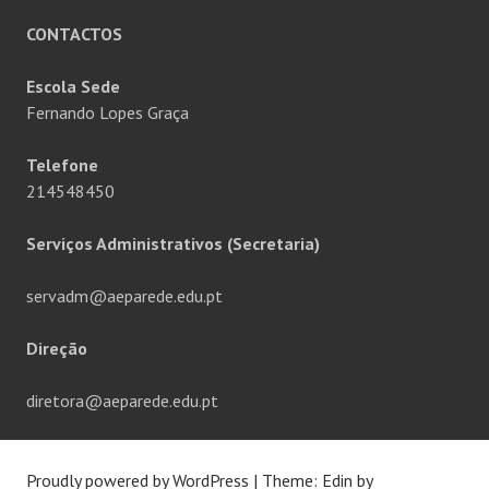
CONTACTOS
Escola Sede
Fernando Lopes Graça
Telefone
214548450
Serviços Administrativos (Secretaria)
servadm@aeparede.edu.pt
Direção
diretora@aeparede.edu.pt
Proudly powered by WordPress
|
Theme: Edin by